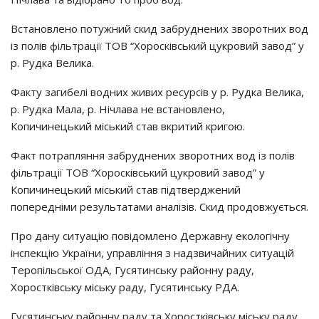
Встановлено потужний скид забруднених зворотних вод
із полів фільтрації ТОВ “Хоросківський цукровий завод” у
р. Рудка Велика.
Факту загибелі водних живих ресурсів у р. Рудка Велика,
р. Рудка Мала, р. Нічлава не встановлено,
Копичинецький міський став вкритий кригою.
Факт потрапляння забруднених зворотних вод із полів
фільтрації ТОВ “Хоросківський цукровий завод” у
Копичинецький міський став підтверджений
попередніми результатами аналізів. Скид продовжується.
Про дану ситуацію повідомлено Державну екологічну
інспекцію України, управління з надзвичайних ситуацій
Теропільської ОДА, Гусятинську районну раду,
Хоростківську міську раду, Гусятинську РДА.
Гусятинську районну раду та Хоростківську міську раду