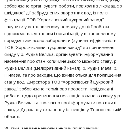
зобов’язано організувати роботи, пов’язані з ліквідацією
шкідливої дії забруднених зворотних вод із полів
фільтрації ТОВ “Хоросківський цукровий завод”,
залучити у встановленому порядку до цієї роботи
підприємства, установи і організації, у встановленому
порядку тимчасово заборонити (зупинити) діяльність
ТОВ “Хоросківський цукровий завод” до припинення
скиду у р. Рудка Велика, організувати інформування
населення про стан Копичинецького міського ставу, р.
Рудка Велика (меліоративний канал), р. Рудка Мала, р.
Нічлава, та про заходи, що вживаються для поліпшення
стану вод. Директора ТОВ “Хоросківський цукровий
завод” зобов’язано терміново провести невідкладні
роботи щодо припинення несанкціонованого скиду у р.
Рудка Велика та своєчасно проінформувати про вжиті
заходи Державну екологічну інспекцію у Тернопільській
області.
Збитки, завдані навколишньому природному