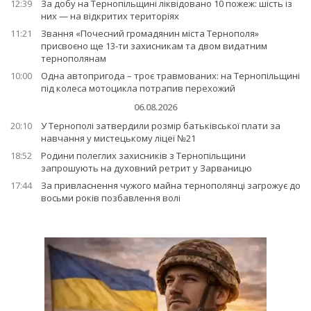
12:39
За добу на Тернопільщині ліквідовано 10 пожеж: шість із
них — на відкритих територіях
11:21
Звання «Почесний громадянин міста Тернополя»
присвоєно ще 13-ти захисникам та двом видатним
тернополянам
10:00
Одна автопригода – троє травмованих: на Тернопільщині
під колеса мотоцикла потрапив перехожий
06.08.2026
20:10
У Тернополі затвердили розмір батьківської плати за
навчання у мистецькому ліцеї №21
18:52
Родини полеглих захисників з Тернопільщини
запрошують на духовний ретрит у Зарваницю
17:44
За привласнення чужого майна тернополянці загрожує до
восьми років позбавлення волі