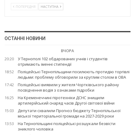
ПОПЕРЕДНЯ
НАСТУПНА
ОСТАННІ НОВИНИ
ВЧОРА
20:20
У Тернополі 102 обдарованих учнів і студентів
отримають іменні стипендії
18:52
Поліцейські Тернопільщини посилюють протидію торгівлі
людьми: проблему обговорили за круглим столом в ОВА
17:42
Поліцейські виявили у жителя Чортківського району
посвідчення водія з ознаками підробки
16:25
На Кременеччині піротехніки ДСНС знищили
артилерійський снаряд часів Другої світової війни
15:03
Депутати схвалили Прогноз бюджету Тернопільської
міської територіальної громади на 2027-2029 роки
13:53
На Тернопільщині поліцейські розшукали безвісти
зниклого чоловіка