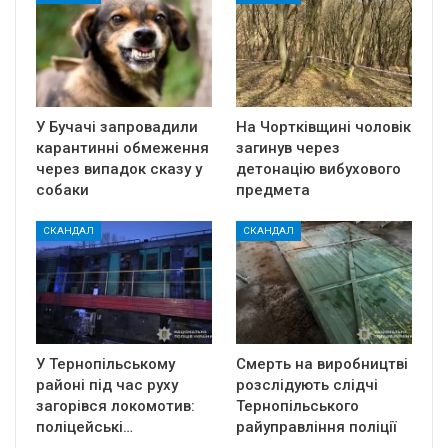
У Бучачі запровадили
На Чортківщині чоловік
карантинні обмеження
загинув через
через випадок сказу у
детонацію вибухового
собаки
предмета
СКАНДАЛ
СКАНДАЛ
У Тернопільському
Смерть на виробництві
районі під час руху
розслідують слідчі
загорівся локомотив:
Тернопільського
поліцейські…
райуправління поліції