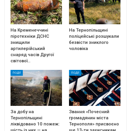
На Кременеччині
На Тернопільщині
піротехніки ДСНС
поліцейські розшукали
знищили
безвісти зниклого
артилерійський
чоловіка
снаряд часів Другої
світової…
ПОДІЇ
ПОДІЇ
За добу на
Звання «Почесний
Тернопільщині
громадянин міста
ліквідовано 10 пожеж:
Тернополя» присвоєно
шість із них — на
ще 13-ти захисникам