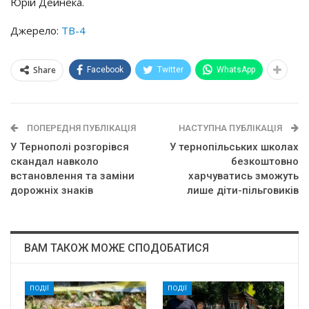
Юрій Дейнека.
Джерело:
ТВ-4
Share
Facebook
Twitter
WhatsApp
ПОПЕРЕДНЯ ПУБЛІКАЦІЯ
НАСТУПНА ПУБЛІКАЦІЯ
У Тернополі розгорівся
У тернопільських школах
скандал навколо
безкоштовно
встановлення та заміни
харчуватись зможуть
дорожніх знаків
лише діти-пільговиків
ВАМ ТАКОЖ МОЖЕ СПОДОБАТИСЯ
ПОДІЇ
ПОДІЇ