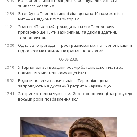
13:53
На Тернопільщині поліцейські розшукали безвісти
зниклого чоловіка
12:39
За добу на Тернопільщині ліквідовано 10 пожеж: шість із
них — на відкритих територіях
11:21
Звання «Почесний громадянин міста Тернополя»
присвоєно ще 13-ти захисникам та двом видатним
тернополянам
10:00
Одна автопригода – троє травмованих: на Тернопільщині
під колеса мотоцикла потрапив перехожий
06.08.2026
20:10
У Тернополі затвердили розмір батьківської плати за
навчання у мистецькому ліцеї №21
18:52
Родини полеглих захисників з Тернопільщини
запрошують на духовний ретрит у Зарваницю
17:44
За привласнення чужого майна тернополянці загрожує до
восьми років позбавлення волі