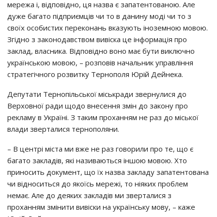
мережа і, відповідно, ця назва є запатентованою. Але
дуже багато підприємців чи то в данину моді чи то з
своїх особистих переконань вказують іноземною мовою.
Згідно з законодавством вивіска це інформація про
заклад, власника. Відповідно воно має бути виключно
українською мовою, – розповів начальник управління
стратегічного розвитку Тернополя Юрій Дейнека.
Депутати Тернопільської міськради звернулися до
Верховної ради щодо внесення змін до закону про
рекламу в Україні. З таким проханням не раз до міської
влади зверталися тернополяни.
– В центрі міста ми вже не раз говорили про те, що є
багато закладів, які називаються іншою мовою. Хто
приносить документ, що їх назва закладу запатентована
чи відноситься до якоїсь мережі, то ніяких проблем
немає. Але до деяких закладів ми зверталися з
проханням змінити вивіски на українську мову, – каже