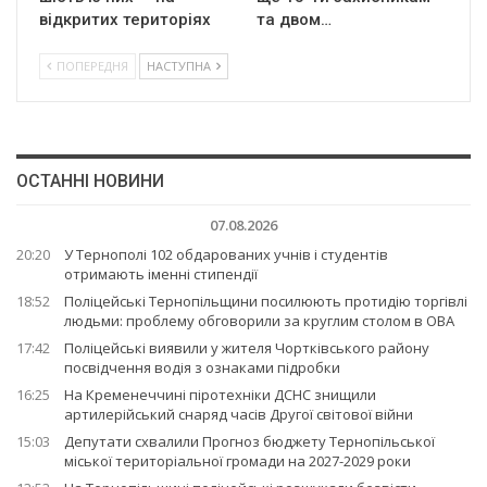
відкритих територіях
та двом…
ПОПЕРЕДНЯ
НАСТУПНА
ОСТАННІ НОВИНИ
07.08.2026
20:20
У Тернополі 102 обдарованих учнів і студентів
отримають іменні стипендії
18:52
Поліцейські Тернопільщини посилюють протидію торгівлі
людьми: проблему обговорили за круглим столом в ОВА
17:42
Поліцейські виявили у жителя Чортківського району
посвідчення водія з ознаками підробки
16:25
На Кременеччині піротехніки ДСНС знищили
артилерійський снаряд часів Другої світової війни
15:03
Депутати схвалили Прогноз бюджету Тернопільської
міської територіальної громади на 2027-2029 роки