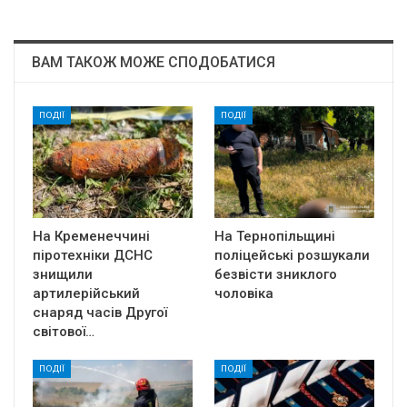
ВАМ ТАКОЖ МОЖЕ СПОДОБАТИСЯ
ПОДІЇ
ПОДІЇ
На Кременеччині
На Тернопільщині
піротехніки ДСНС
поліцейські розшукали
знищили
безвісти зниклого
артилерійський
чоловіка
снаряд часів Другої
світової…
ПОДІЇ
ПОДІЇ