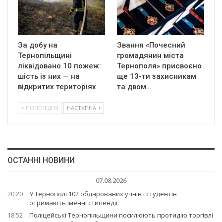
За добу на
Звання «Почесний
Тернопільщині
громадянин міста
ліквідовано 10 пожеж:
Тернополя» присвоєно
шість із них — на
ще 13-ти захисникам
відкритих територіях
та двом…
ПОПЕРЕДНЯ
НАСТУПНА
ОСТАННІ НОВИНИ
07.08.2026
20:20
У Тернополі 102 обдарованих учнів і студентів
отримають іменні стипендії
18:52
Поліцейські Тернопільщини посилюють протидію торгівлі