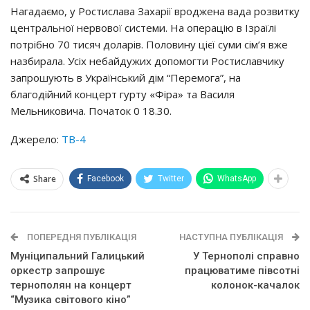
Нагадаємо, у Ростислава Захарії вроджена вада розвитку
центральної нервової системи. На операцію в Ізраїлі
потрібно 70 тисяч доларів. Половину цієї суми сім’я вже
назбирала. Усіх небайдужих допомогти Ростиславчику
запрошують в Український дім “Перемога”, на
благодійний концерт гурту «Фіра» та Василя
Мельниковича. Початок 0 18.30.
Джерело:
ТВ-4
Share
Facebook
Twitter
WhatsApp
ПОПЕРЕДНЯ ПУБЛІКАЦІЯ
НАСТУПНА ПУБЛІКАЦІЯ
Муніципальний Галицький
У Тернополі справно
оркестр запрошує
працюватиме півсотні
тернополян на концерт
колонок-качалок
“Музика світового кіно”