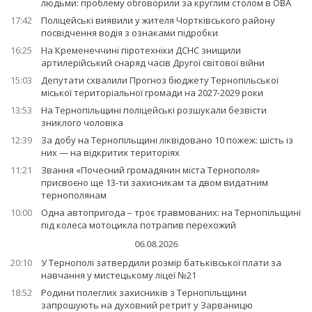
людьми: проблему обговорили за круглим столом в ОВА
17:42
Поліцейські виявили у жителя Чортківського району
посвідчення водія з ознаками підробки
16:25
На Кременеччині піротехніки ДСНС знищили
артилерійський снаряд часів Другої світової війни
15:03
Депутати схвалили Прогноз бюджету Тернопільської
міської територіальної громади на 2027-2029 роки
13:53
На Тернопільщині поліцейські розшукали безвісти
зниклого чоловіка
12:39
За добу на Тернопільщині ліквідовано 10 пожеж: шість із
них — на відкритих територіях
11:21
Звання «Почесний громадянин міста Тернополя»
присвоєно ще 13-ти захисникам та двом видатним
тернополянам
10:00
Одна автопригода – троє травмованих: на Тернопільщині
під колеса мотоцикла потрапив перехожий
06.08.2026
20:10
У Тернополі затвердили розмір батьківської плати за
навчання у мистецькому ліцеї №21
18:52
Родини полеглих захисників з Тернопільщини
запрошують на духовний ретрит у Зарваницю