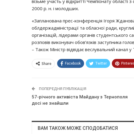
візьме участь у відкритті Чемпіонату області з
2000 р. н. і молодших.
«Запланована прес-конференція Ігоря Жданова,
облдержадміністрації та обласної ради, кругл
організацій, лідерами органів студентського
розповів виконувач обов’язків заступника голо
– Також Міністр відвідає веслувальний канал у
Share
Facebook
Twitter
Pintere
ПОПЕРЕДНЯ ПУБЛІКАЦІЯ
57-річного активіста Майдану з Тернополя
досі не знайшли
ВАМ ТАКОЖ МОЖЕ СПОДОБАТИСЯ