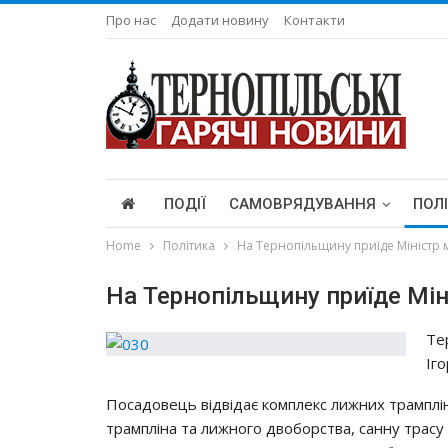
Про нас
Додати новину
Контакти
ПОДІЇ
САМОВРЯДУВАННЯ
ПОЛ
Home
Політика
На Тернопільщину приїде Міністр м
На Тернопільщину приїде Мін
Те
Іг
Посадовець відвідає комплекс лижних трамплі
трампліна та лижного двоборства, санну трас