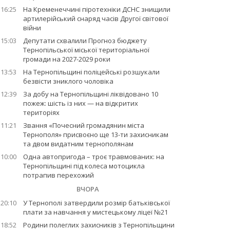
16:25
На Кременеччині піротехніки ДСНС знищили
артилерійський снаряд часів Другої світової
війни
15:03
Депутати схвалили Прогноз бюджету
Тернопільської міської територіальної
громади на 2027-2029 роки
13:53
На Тернопільщині поліцейські розшукали
безвісти зниклого чоловіка
12:39
За добу на Тернопільщині ліквідовано 10
пожеж: шість із них — на відкритих
територіях
11:21
Звання «Почесний громадянин міста
Тернополя» присвоєно ще 13-ти захисникам
та двом видатним тернополянам
10:00
Одна автопригода – троє травмованих: на
Тернопільщині під колеса мотоцикла
потрапив перехожий
ВЧОРА
20:10
У Тернополі затвердили розмір батьківської
плати за навчання у мистецькому ліцеї №21
18:52
Родини полеглих захисників з Тернопільщини