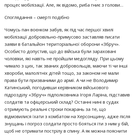
процес мобілізації. Але, як відомо, риба гниє з голови…
Споглядання – смерті подібно
Чомусь пан воєнком забув, як під час першої хвилі
мобілізації добровільно-примусово заставляв писати
заяви в батальйон територіальної оборони «Збруч».
Особисто допустив, що до війська були зараховані
чоловіки, які навіть не пройшли медогляду. При цьому
чимало з цих, так званих добровольців, маючи ті чи інші
хвороби, малолітніх дітей тощо, за законом не мали
права бути призваними до армії. А чи не Володимир
Катинський, погодивши керівником військового
підрозділу «Збруч» підполковника Ігоря Ларіна, підставив
солдатів та офіцерський склад? Останні нині в судах
отримують реальні строки покарань за те, що
відмовилися їхати з комбатом на Херсонщину, адже після
знущань і погроз солдати просто бояться іти з ним у бій,
щоб не отримати пострілу в спину. А як можна пояснити