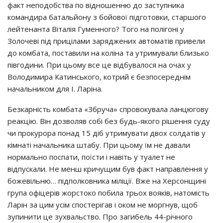
факт неподобства по відношенню до заступника
командира батальйону з бойової підготовки, старшого
лейтенанта Віталія Гуменного? Того на полігоні у
Золочеві під прицілами заряджених автоматів привели
до комбата, поставили на коліна та утримували близько
півгодини. При цьому все це відбувалося на очах у
Володимира Катинського, котрий є безпосереднім
начальником для І. Ларіна.
Безкарність комбата «Збруча» спровокувала ланцюгову
реакцію. Він дозволяв собі без будь-якого рішення суду
чи прокурора понад 15 діб утримувати двох солдатів у
кімнаті начальника штабу. При цьому їм не давали
нормально поспати, поїсти і навіть у туалет не
відпускали. Не менш кричущим був факт направлення у
божевільню… підполковника міліції. Вже на Херсонщині
група офіцерів жорстоко побила трьох вояків, натомість
Ларін за цим усім спостерігав і оком не моргнув, щоб
зупинити це зухвальство. Про загибель 44-річного