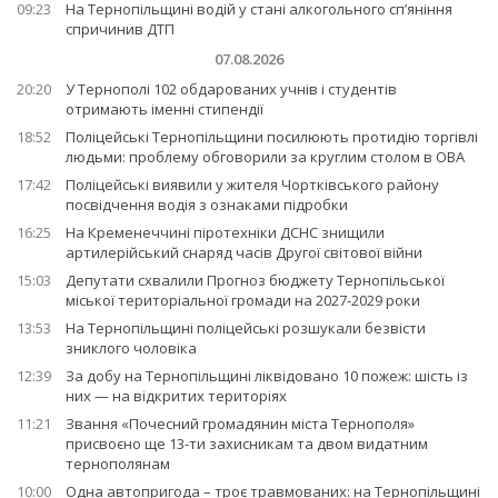
09:23
На Тернопільщині водій у стані алкогольного сп’яніння
спричинив ДТП
07.08.2026
20:20
У Тернополі 102 обдарованих учнів і студентів
отримають іменні стипендії
18:52
Поліцейські Тернопільщини посилюють протидію торгівлі
людьми: проблему обговорили за круглим столом в ОВА
17:42
Поліцейські виявили у жителя Чортківського району
посвідчення водія з ознаками підробки
16:25
На Кременеччині піротехніки ДСНС знищили
артилерійський снаряд часів Другої світової війни
15:03
Депутати схвалили Прогноз бюджету Тернопільської
міської територіальної громади на 2027-2029 роки
13:53
На Тернопільщині поліцейські розшукали безвісти
зниклого чоловіка
12:39
За добу на Тернопільщині ліквідовано 10 пожеж: шість із
них — на відкритих територіях
11:21
Звання «Почесний громадянин міста Тернополя»
присвоєно ще 13-ти захисникам та двом видатним
тернополянам
10:00
Одна автопригода – троє травмованих: на Тернопільщині