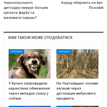
тернопільського
борщу збирають на вул.
дитсадку змушує батьків
Пісковій
купляти фарбу та
малювати паркан?
ВАМ ТАКОЖ МОЖЕ СПОДОБАТИСЯ
СКАНДАЛ
СКАНДАЛ
У Бучачі запровадили
На Чортківщині чоловік
карантинні обмеження
загинув через
через випадок сказу у
детонацію вибухового
собаки
предмета