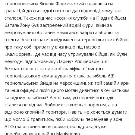
тернополянина Зіновія Флекея, який підірвався на
гранаті, й до сьогодні ніхто не дав відповіді, чому так
сталося. Також під час несення служби на Півдні бійцем
батальйону був застрелений водій фури, який за
незрозумілих обставин намагався забрати зброю та
втекти. А як назвати повідомлення тернопільських бійців
про таку собі приватну в’язницю під назвою
«Каліфорнія», де час від часу утримували бійців, які були
неугодні підполковнику Ларіну? Апофеозом цієї
безнаказаності та низької кваліфікації вищого
тернопільського командування стала загибель 6(!)
тернопільських бійців на Херсонщині. Як той самий Ларін
та інші офіцери після цього могли дивитися в очі батькам
та рідним загиблих? А між тим, усі перелічені події
сталися не під час бойових зіткнень з ворогом, а на
відносно спокійній території. Навіть не хочеться думати,
що могло б трапитись, якби «Збруч» перебував у зоні
АТО (за останньою інформацією підрозділ уже
перебазувався в район Маріуполя).