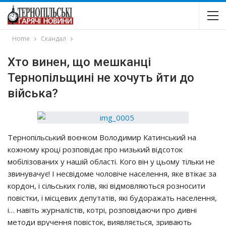
Home
Скандал
Хто винен, що мешканці
Тернопільщині не хочуть йти до
війська?
Тернопільський воєнком Володимир Катинський на
кожному кроці розповідає про низький відсоток
мобілізованих у нашій області. Кого він у цьому тільки не
звинувачує! І несвідоме чоловіче населення, яке втікає за
кордон, і сільських голів, які відмовляються розносити
повістки, і місцевих депутатів, які будоражать населення,
і… навіть журналістів, котрі, розповідаючи про дивні
методи вручення повісток, виявляється, зривають