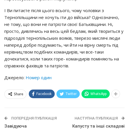
І Ви питаєте після цього всього, чому чоловіки з
Тернопільщини не хочуть іти до війська? Однозначно,
не тому, що вони не патріоти своєї Батьківщини. Ні,
просто, дивлячись на весь цей бедлам, який твориться у
підрозділі тернопільських вояків, тверезо мислячі люди
наперед добре подумають, чи йти на вірну смерть під
керівництвом подібних командирів, чи все-таки
дочекатися, коли таких горе- командирів поміняють на
справжніх фахівців та патріотів.
Джерело:
Номер один
Share
Facebook
Twitter
WhatsApp
ПОПЕРЕДНЯ ПУБЛІКАЦІЯ
НАСТУПНА ПУБЛІКАЦІЯ
Завідуюча
Капусту та інші складові