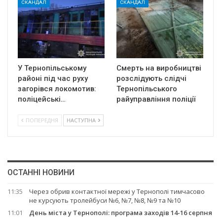
СКАНДАЛ
СКАНДАЛ
У Тернопільському
Смерть на виробництві
районі під час руху
розслідують слідчі
загорівся локомотив:
Тернопільського
поліцейські…
райуправління поліції
ПОПЕРЕДНЯ
НАСТУПНА
ОСТАННІ НОВИНИ
11:35
Через обрив контактної мережі у Тернополі тимчасово
не курсують тролейбуси №6, №7, №8, №9 та №10
11:01
День міста у Тернополі: програма заходів 14-16 серпня