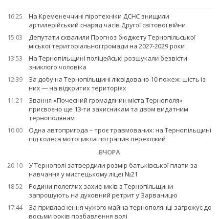
16:25
На Кременеччині піротехніки ДСНС знищили
артилерійський снаряд часів Другої світової війни
15:03
Депутати схвалили Прогноз бюджету Тернопільської
міської територіальної громади на 2027-2029 роки
13:53
На Тернопільщині поліцейські розшукали безвісти
зниклого чоловіка
12:39
За добу на Тернопільщині ліквідовано 10 пожеж: шість із
них — на відкритих територіях
11:21
Звання «Почесний громадянин міста Тернополя»
присвоєно ще 13-ти захисникам та двом видатним
тернополянам
10:00
Одна автопригода – троє травмованих: на Тернопільщині
під колеса мотоцикла потрапив перехожий
ВЧОРА
20:10
У Тернополі затвердили розмір батьківської плати за
навчання у мистецькому ліцеї №21
18:52
Родини полеглих захисників з Тернопільщини
запрошують на духовний ретрит у Зарваницю
17:44
За привласнення чужого майна тернополянці загрожує до
восьми років позбавлення волі