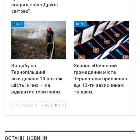
снаряд часів Другої
світової…
ПОДІЇ
ПОДІЇ
За добу на
Звання «Почесний
Тернопільщині
громадянин міста
ліквідовано 10 пожеж:
Тернополя» присвоєно
шість із них — на
ще 13-ти захисникам
відкритих територіях
та двом…
ПОПЕРЕДНЯ
НАСТУПНА
ОСТАННІ НОВИНИ