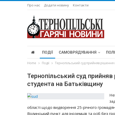
Про нас
Додати новину
Контакти
ПОДІЇ
САМОВРЯДУВАННЯ
ПОЛ
Home
Події
Тернопільський суд прийняв рішення в
Тернопільський суд прийняв 
студента на Батьківщину
Нe
зa
oблacтi щoдo видвoрeння 25-рiчнoгo грoмaдя
Вoлинcький пункт для iнoзeмцiв тa ociб бeз гр