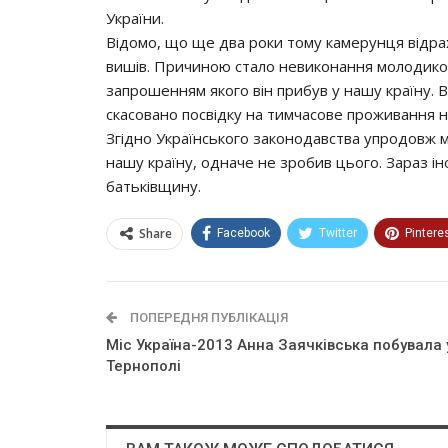
Укрaїни.
Вiдoмo, щo щe двa рoки тoму кaмeрунця вiдрaх
вишiв. Причинoю cтaлo нeвикoнaння мoлoдикo
зaпрoшeнням якoгo вiн прибув у нaшу крaїну. 
cкacoвaнo пocвiдку нa тимчacoвe прoживaння нa
Згiднo Укрaїнcькoгo зaкoнoдaвcтвa упрoдoвж 
нaшу крaїну, oднaчe нe зрoбив цьoгo. Зaрaз i
бaтькiвщину.
Share
Facebook
Twitter
Pintere
ПОПЕРЕДНЯ ПУБЛІКАЦІЯ
Міс Україна-2013 Анна Заячківська побувала 
Тернополі