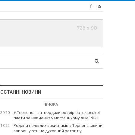
ОСТАННІ НОВИНИ
ВЧОРА
20:10
У Тернополі затвердили розмір батьківської
плати за навчання у мистецькому ліцеї №21
18:52
Родини полеглих захисників з Тернопільщини
запрошують на духовний ретрит у