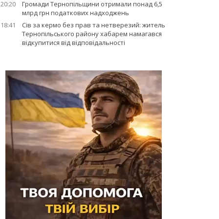
20:20
Громади Тернопільщини отримали понад 6,5
млрд грн податкових надходжень
18:41
Сів за кермо без прав та нетверезий: житель
Тернопільського району хабарем намагався
відкупитися від відповідальності