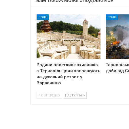
ВАМ ТАКОЖ МОЖЕ СПОДОБАТИСЯ
ПОДІЇ
ПОДІЇ
Родини полеглих захисників
Тернопіль
з Тернопільщини запрошують
доби від С
на духовний ретрит у
Зарваницю
ПОПЕРЕДНЯ
НАСТУПНА