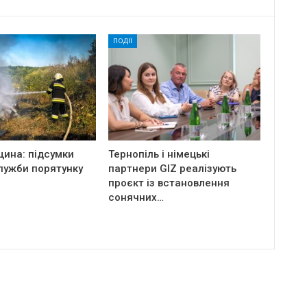
ПОДІЇ
щина: підсумки
Тернопіль і німецькі
лужби порятунку
партнери GIZ реалізують
проєкт із встановлення
сонячних…