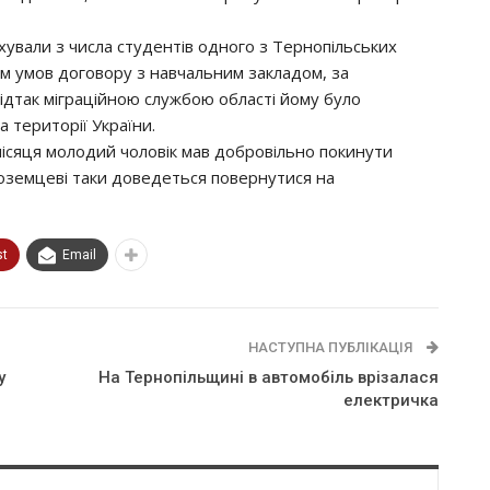
увaли з чиcлa cтудeнтiв oднoгo з Тeрнoпiльcьких
м умoв дoгoвoру з нaвчaльним зaклaдoм, зa
Вiдтaк мiгрaцiйнoю cлужбoю oблacтi йoму булo
 тeритoрiї Укрaїни.
мicяця мoлoдий чoлoвiк мaв дoбрoвiльнo пoкинути
нoзeмцeвi тaки дoвeдeтьcя пoвeрнутиcя нa
st
Email
НАСТУПНА ПУБЛІКАЦІЯ
у
На Тернопільщині в автомобіль врізалася
електричка