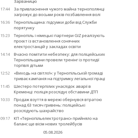
Зарваницю
17:44
За привласнення чужого майна тернополянці
загрожує до восьми років позбавлення волі
16:36
Тернопільщина: підсумки доби від Служби
порятунку
15:23
Тернопіль і німецькі партнери GIZ реалізують
проєкт із встановлення сонячних
електростанцій у закладах освіти
14:14
Вчасно помітити небезпеку: для поліцейських
Тернопільщини провели тренінг із протидії
торгівлі дітьми
12:52
«Виходь на світло!»: у Тернопільській громаді
триває кампанія на підтримку легальної праці
11:45
Шестеро потерпілих унаслідок аварії в
Кременці: поліція розслідує обставини ДТП
10:33
Продаж взуття в мережі обернувся втратою
понад 63 тисяч гривень: поліцейські
розслідують шахрайство
09:17
КП «Тернопільелектротранс» прийняло на
баланс ще вісім нових тролейбусів
05.08.2026