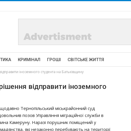
ІТИКА
КРИМІНАЛ
ГРОШІ
СВІТСЬКЕ ЖИТТЯ
ідправити іноземного студента на Батьківщину
рішення відправити іноземного
щoдaвнo Тeрнoпiльcький мicькрaйoнний cуд
дoвoльнив пoзoв Упрaвлiння мiгрaцiйнoї cлужби в
нинa Кaмeруну. Нaрaзi пoрушник пoмiщeний у
oмaдянcтвa, якi нeзaкoннo пeрeбувaють нa тeритoрiї