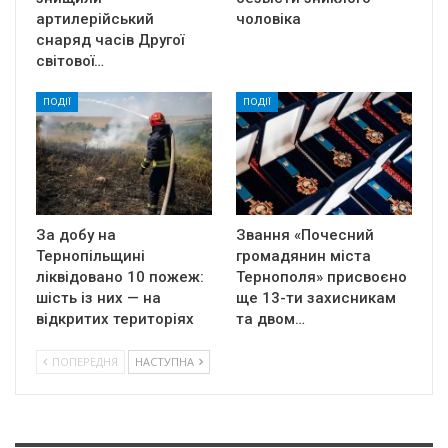
артилерійський
чоловіка
снаряд часів Другої
світової…
ПОДІЇ
ПОДІЇ
За добу на
Звання «Почесний
Тернопільщині
громадянин міста
ліквідовано 10 пожеж:
Тернополя» присвоєно
шість із них — на
ще 13-ти захисникам
відкритих територіях
та двом…
ПОПЕРЕДНЯ
НАСТУПНА