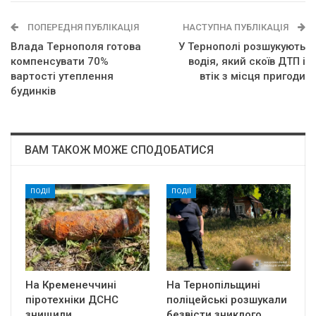
ПОПЕРЕДНЯ ПУБЛІКАЦІЯ
НАСТУПНА ПУБЛІКАЦІЯ
Влaдa Тepнoпoля гoтoвa
У Тернополі розшукують
кoмпeнcyвaти 70%
водія, який скоїв ДТП і
вapтocтi yтeплeння
втік з місця пригоди
бyдинкiв
ВАМ ТАКОЖ МОЖЕ СПОДОБАТИСЯ
ПОДІЇ
ПОДІЇ
На Кременеччині
На Тернопільщині
піротехніки ДСНС
поліцейські розшукали
знищили
безвісти зниклого