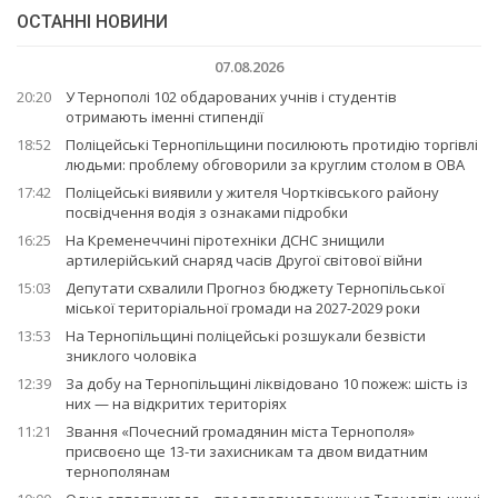
ОСТАННІ НОВИНИ
07.08.2026
20:20
У Тернополі 102 обдарованих учнів і студентів
отримають іменні стипендії
18:52
Поліцейські Тернопільщини посилюють протидію торгівлі
людьми: проблему обговорили за круглим столом в ОВА
17:42
Поліцейські виявили у жителя Чортківського району
посвідчення водія з ознаками підробки
16:25
На Кременеччині піротехніки ДСНС знищили
артилерійський снаряд часів Другої світової війни
15:03
Депутати схвалили Прогноз бюджету Тернопільської
міської територіальної громади на 2027-2029 роки
13:53
На Тернопільщині поліцейські розшукали безвісти
зниклого чоловіка
12:39
За добу на Тернопільщині ліквідовано 10 пожеж: шість із
них — на відкритих територіях
11:21
Звання «Почесний громадянин міста Тернополя»
присвоєно ще 13-ти захисникам та двом видатним
тернополянам