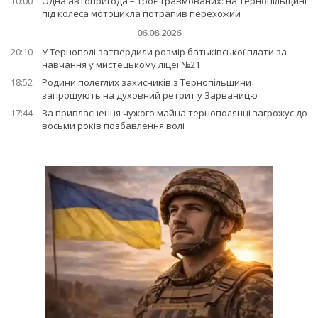
10:00
Одна автопригода – троє травмованих: на Тернопільщині
під колеса мотоцикла потрапив перехожий
06.08.2026
20:10
У Тернополі затвердили розмір батьківської плати за
навчання у мистецькому ліцеї №21
18:52
Родини полеглих захисників з Тернопільщини
запрошують на духовний ретрит у Зарваницю
17:44
За привласнення чужого майна тернополянці загрожує до
восьми років позбавлення волі