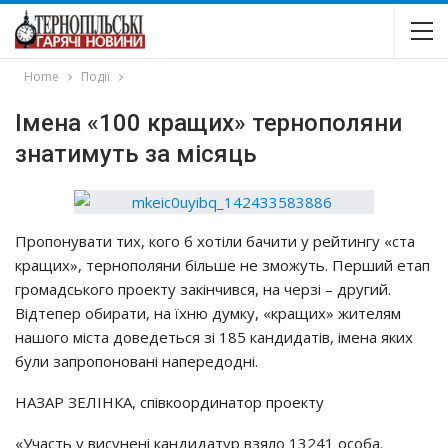
Home
Події
Імена «100 кращих» тернополяни
знатимуть за місяць
Пропонувати тих, кого б хотіли бачити у рейтингу «ста
кращих», тернополяни більше не зможуть. Перший етап
громадського проекту закінчився, на черзі – другий.
Відтепер обирати, на їхню думку, «кращих» жителям
нашого міста доведеться зі 185 кандидатів, імена яких
були запропоновані напередодні.
НАЗАР ЗЕЛІНКА, співкоординатор проекту
«Участь у висунені кандидатур взяло 13241 особа.