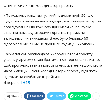
ОЛЕГ РІЗНИК, співкоординатор проекту
«По кожному кандидату, який подолав поріг 50, але
щодо якого виникли якісь підозри, ми проводили окреме
розслідування і по кожному приймали консенсусне
рішення всіма аудиторами і організаторами, чи
залишаємо, чи викидаємо. В нас було близько 60
підозрюваних, з них не пройшли аудиту 36 чоловік».
Таким чином, розповідають координатори проекту,
участь у другому етапі братиме 185 тернополян. На те,
щоб проголосувати за когось із них, жителі нашого міста
мають місяць. Опісля координатори проекту підіб’ють
підсумки та опублікують рейтинг.
Джерело:
ІНТБ
Share
Facebook
Twitter
WhatsApp