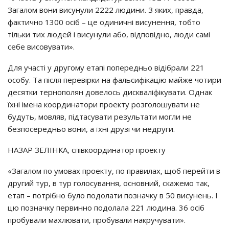
Загалом вони висунули 2222 людини. З яких, правда,
фактично 1300 осіб – це одиничні висунення, тобто
тільки тих людей і висунули або, відповідно, люди самі
себе висовувати».
Для участі у другому етапі попередньо відібрали 221
особу. Та після перевірки на фальсифікацію майже чотири
десятки тернополян довелось дискваліфікувати. Однак
їхні імена координатори проекту розголошувати не
будуть, мовляв, підтасувати результати могли не
безпосередньо вони, а їхні друзі чи недруги.
НАЗАР ЗЕЛІНКА, співкоординатор проекту
«Загалом по умовах проекту, по правилах, щоб перейти в
другий тур, в тур голосування, основний, скажемо так,
етап – потрібно було подолати позначку в 50 висунень. І
цю позначку первинно подолала 221 людина. 36 осіб
пробували махлювати, пробували накручувати».