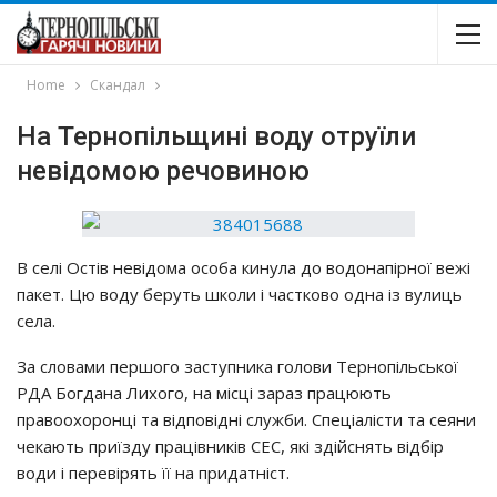
Home
Скандал
На Тернопільщині воду отруїли
невідомою речовиною
В селі Остів невідома особа кинула до водонапірної вежі
пакет. Цю воду беруть школи і частково одна із вулиць
села.
За словами першого заступника голови Тернопільської
РДА Богдана Лихого, на місці зараз працюють
правоохоронці та відповідні служби. Спеціалісти та сеяни
чекають приїзду працівників СЕС, які здійснять відбір
води і перевірять її на придатніст.