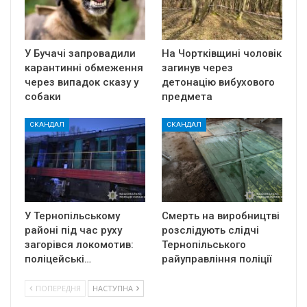
У Бучачі запровадили
На Чортківщині чоловік
карантинні обмеження
загинув через
через випадок сказу у
детонацію вибухового
собаки
предмета
СКАНДАЛ
СКАНДАЛ
У Тернопільському
Смерть на виробництві
районі під час руху
розслідують слідчі
загорівся локомотив:
Тернопільського
поліцейські…
райуправління поліції
ПОПЕРЕДНЯ
НАСТУПНА