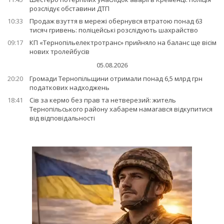
розслідує обставини ДТП
10:33
Продаж взуття в мережі обернувся втратою понад 63
тисяч гривень: поліцейські розслідують шахрайство
09:17
КП «Тернопільелектротранс» прийняло на баланс ще вісім
нових тролейбусів
05.08.2026
20:20
Громади Тернопільщини отримали понад 6,5 млрд грн
податкових надходжень
18:41
Сів за кермо без прав та нетверезий: житель
Тернопільського району хабарем намагався відкупитися
від відповідальності