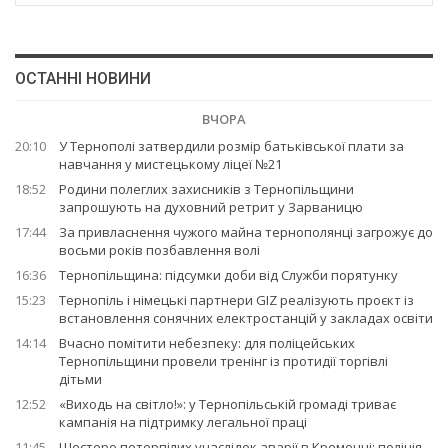
ОСТАННІ НОВИНИ
ВЧОРА
20:10
У Тернополі затвердили розмір батьківської плати за
навчання у мистецькому ліцеї №21
18:52
Родини полеглих захисників з Тернопільщини
запрошують на духовний ретрит у Зарваницю
17:44
За привласнення чужого майна тернополянці загрожує до
восьми років позбавлення волі
16:36
Тернопільщина: підсумки доби від Служби порятунку
15:23
Тернопіль і німецькі партнери GIZ реалізують проєкт із
встановлення сонячних електростанцій у закладах освіти
14:14
Вчасно помітити небезпеку: для поліцейських
Тернопільщини провели тренінг із протидії торгівлі
дітьми
12:52
«Виходь на світло!»: у Тернопільській громаді триває
кампанія на підтримку легальної праці
11:45
Шестеро потерпілих унаслідок аварії в Кременці: поліція