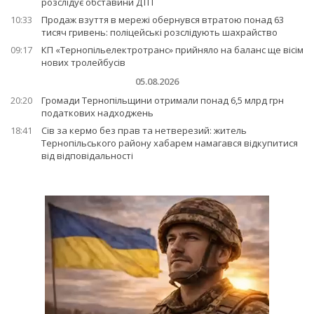
розслідує обставини ДТП
10:33
Продаж взуття в мережі обернувся втратою понад 63
тисяч гривень: поліцейські розслідують шахрайство
09:17
КП «Тернопільелектротранс» прийняло на баланс ще вісім
нових тролейбусів
05.08.2026
20:20
Громади Тернопільщини отримали понад 6,5 млрд грн
податкових надходжень
18:41
Сів за кермо без прав та нетверезий: житель
Тернопільського району хабарем намагався відкупитися
від відповідальності