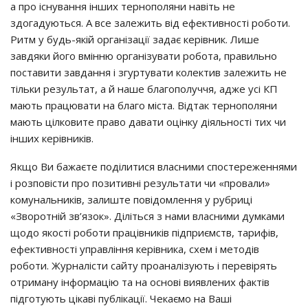
а про існування інших тернополяни навіть не
здогадуються. А все залежить від ефективності роботи.
Ритм у будь-якій організації задає керівник. Лише
завдяки його вмінню організувати робота, правильно
поставити завдання і згуртувати колектив залежить не
тільки результат, а й наше благополуччя, адже усі КП
мають працювати на благо міста. Відтак тернополяни
мають цілковите право давати оцінку діяльності тих чи
інших керівників.
Якщо Ви бажаєте поділитися власними спостереженнями
і розповісти про позитивні результати чи «провали»
комунальників, залиште повідомлення у рубриці
«Зворотній зв’язок». Діліться з нами власними думками
щодо якості роботи працівників підприємств, тарифів,
ефективності управління керівника, схем і методів
роботи. Журналісти сайту проаналізують і перевірять
отриману інформацію та на основі виявлених фактів
підготують цікаві публікації. Чекаємо на Ваші