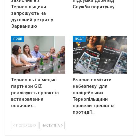
захисників з
підсумки доби від
Тернопільщини
Служби порятунку
запрошують на
духовний ретрит у
Зарваницю
ПОДІЇ
ПОДІЇ
Тернопіль і німецькі
Вчасно помітити
партнери GIZ
небезпеку: для
реалізують проєкт із
поліцейських
встановлення
Тернопільщини
сонячних…
провели тренінг із
протидії…
ПОПЕРЕДНЯ
НАСТУПНА