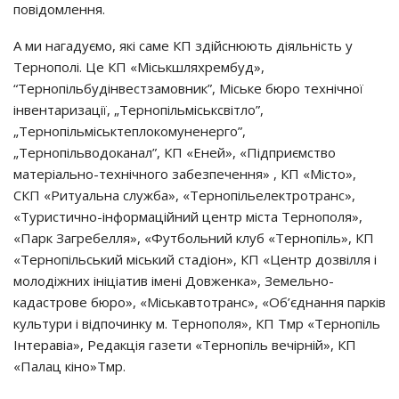
повідомлення.
А ми нагадуємо, які саме КП здійснюють діяльність у
Тернополі. Це КП «Міськшляхрембуд»,
“Тернопільбудінвестзамовник”, Міське бюро технічної
інвентаризації, „Тернопільміськсвітло”,
„Тернопільміськтеплокомуненерго”,
„Тернопільводоканал”, КП «Еней», «Підприємство
матеріально-технічного забезпечення» , КП «Місто»,
СКП «Ритуальна служба», «Тернопільелектротранс»,
«Туристично-інформаційний центр міста Тернополя»,
«Парк Загребелля», «Футбольний клуб «Тернопіль», КП
«Тернопільський міський стадіон», КП «Центр дозвілля і
молодіжних ініціатив імені Довженка», Земельно-
кадастрове бюро», «Міськавтотранс», «Об’єднання парків
культури і відпочинку м. Тернополя», КП Тмр «Тернопіль
Інтеравіа», Редакція газети «Тернопіль вечірній», КП
«Палац кіно»Тмр.