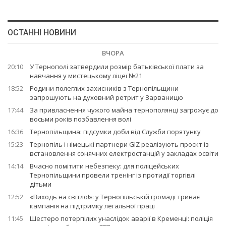
ОСТАННІ НОВИНИ
ВЧОРА
20:10
У Тернополі затвердили розмір батьківської плати за
навчання у мистецькому ліцеї №21
18:52
Родини полеглих захисників з Тернопільщини
запрошують на духовний ретрит у Зарваницю
17:44
За привласнення чужого майна тернополянці загрожує до
восьми років позбавлення волі
16:36
Тернопільщина: підсумки доби від Служби порятунку
15:23
Тернопіль і німецькі партнери GIZ реалізують проєкт із
встановлення сонячних електростанцій у закладах освіти
14:14
Вчасно помітити небезпеку: для поліцейських
Тернопільщини провели тренінг із протидії торгівлі
дітьми
12:52
«Виходь на світло!»: у Тернопільській громаді триває
кампанія на підтримку легальної праці
11:45
Шестеро потерпілих унаслідок аварії в Кременці: поліція