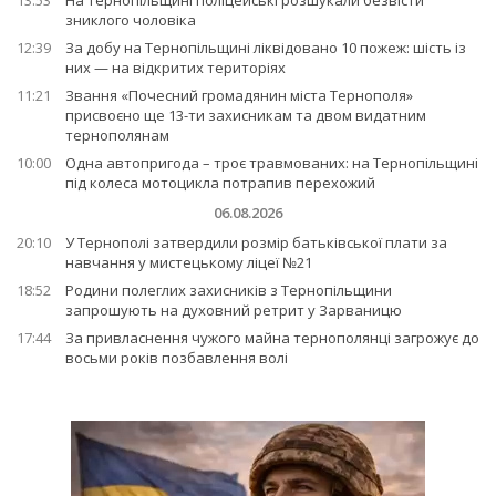
13:53
На Тернопільщині поліцейські розшукали безвісти
зниклого чоловіка
12:39
За добу на Тернопільщині ліквідовано 10 пожеж: шість із
них — на відкритих територіях
11:21
Звання «Почесний громадянин міста Тернополя»
присвоєно ще 13-ти захисникам та двом видатним
тернополянам
10:00
Одна автопригода – троє травмованих: на Тернопільщині
під колеса мотоцикла потрапив перехожий
06.08.2026
20:10
У Тернополі затвердили розмір батьківської плати за
навчання у мистецькому ліцеї №21
18:52
Родини полеглих захисників з Тернопільщини
запрошують на духовний ретрит у Зарваницю
17:44
За привласнення чужого майна тернополянці загрожує до
восьми років позбавлення волі