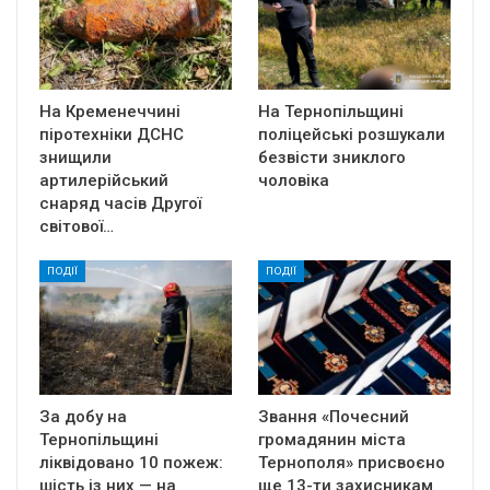
На Кременеччині
На Тернопільщині
піротехніки ДСНС
поліцейські розшукали
знищили
безвісти зниклого
артилерійський
чоловіка
снаряд часів Другої
світової…
ПОДІЇ
ПОДІЇ
За добу на
Звання «Почесний
Тернопільщині
громадянин міста
ліквідовано 10 пожеж:
Тернополя» присвоєно
шість із них — на
ще 13-ти захисникам