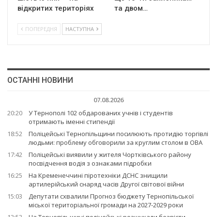
відкритих територіях
та двом…
ПОПЕРЕДНЯ
НАСТУПНА
ОСТАННІ НОВИНИ
07.08.2026
20:20
У Тернополі 102 обдарованих учнів і студентів
отримають іменні стипендії
18:52
Поліцейські Тернопільщини посилюють протидію торгівлі
людьми: проблему обговорили за круглим столом в ОВА
17:42
Поліцейські виявили у жителя Чортківського району
посвідчення водія з ознаками підробки
16:25
На Кременеччині піротехніки ДСНС знищили
артилерійський снаряд часів Другої світової війни
15:03
Депутати схвалили Прогноз бюджету Тернопільської
міської територіальної громади на 2027-2029 роки