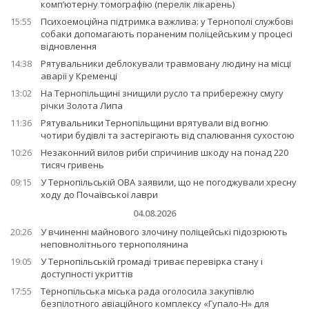
комп’ютерну томографію (перелік лікарень)
15:55
Психоемоційна підтримка важлива: у Тернополі службові
собаки допомагають пораненим поліцейським у процесі
відновлення
14:38
Рятувальники деблокували травмовану людину на місці
аварії у Кременці
13:02
На Тернопільщині знищили русло та прибережну смугу
річки Золота Липа
11:36
Рятувальники Тернопільщини врятували від вогню
чотири будівлі та застерігають від спалювання сухостою
10:26
Незаконний вилов риби спричинив шкоду на понад 220
тисяч гривень
09:15
У Тернопільській ОВА заявили, що не погоджували хресну
ходу до Почаївської лаври
04.08.2026
20:26
У вчиненні майнового злочину поліцейські підозрюють
неповнолітнього тернополянина
19:05
У Тернопільській громаді триває перевірка стану і
доступності укриттів
17:55
Тернопільська міська рада оголосила закупівлю
безпілотного авіаційного комплексу «Гупало-Н» для