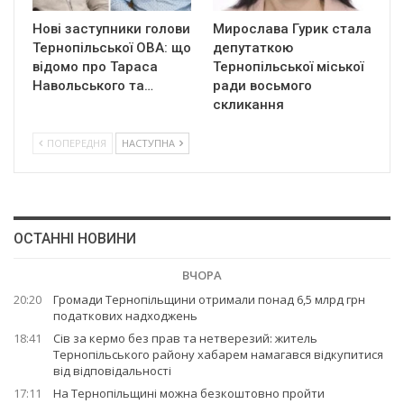
Нові заступники голови
Мирослава Гурик стала
Тернопільської ОВА: що
депутаткою
відомо про Тараса
Тернопільської міської
Навольського та…
ради восьмого
скликання
ПОПЕРЕДНЯ
НАСТУПНА
ОСТАННІ НОВИНИ
ВЧОРА
20:20
Громади Тернопільщини отримали понад 6,5 млрд грн
податкових надходжень
18:41
Сів за кермо без прав та нетверезий: житель
Тернопільського району хабарем намагався відкупитися
від відповідальності
17:11
На Тернопільщині можна безкоштовно пройти