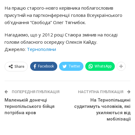
На працю старого-новго керівника поблагословив
присутній на партконференції голова Всеукраїнського
об’єднання “Свобода” Олег Тягнибок.
Нагадаємо, що у 2012 році Стаюра змінив на посаді
голови обласного осередку Олексія Кайду.
Джерело:
Тернополяни
Share
Facebook
Twitter
WhatsApp
ПОПЕРЕДНЯ ПУБЛІКАЦІЯ
НАСТУПНА ПУБЛІКАЦІЯ
Маленькій донечці
На Тернопільщині
тернопільського бійця
судитимуть чоловіків, які
потрібна кров
ухиляються від
мобілізації