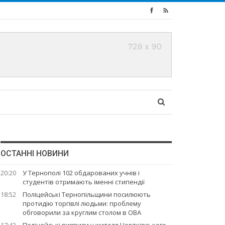
ОСТАННІ НОВИНИ
20:20
У Тернополі 102 обдарованих учнів і
студентів отримають іменні стипендії
18:52
Поліцейські Тернопільщини посилюють
протидію торгівлі людьми: проблему
обговорили за круглим столом в ОВА