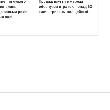
снення чужого
Продаж взуття в мережі
нополянці
обернувся втратою понад 63
о восьми років
тисяч гривень: поліцейські…
ня волі