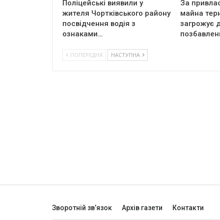
Поліцейські виявили у
За привла
жителя Чортківського району
майна тер
посвідчення водія з
загрожує д
ознаками…
позбавлен
ПОПЕРЕДНЯ
НАСТУПНА
Зворотній зв’язок
Архів газети
Контакти