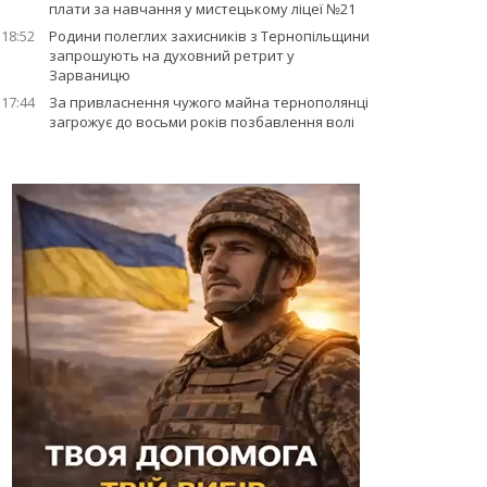
плати за навчання у мистецькому ліцеї №21
18:52
Родини полеглих захисників з Тернопільщини
запрошують на духовний ретрит у
Зарваницю
17:44
За привласнення чужого майна тернополянці
загрожує до восьми років позбавлення волі