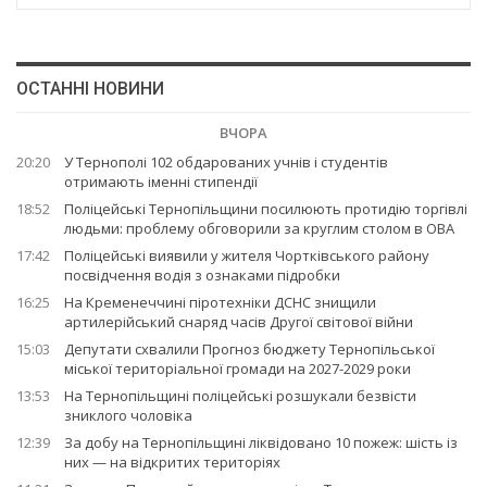
ОСТАННІ НОВИНИ
ВЧОРА
20:20
У Тернополі 102 обдарованих учнів і студентів
отримають іменні стипендії
18:52
Поліцейські Тернопільщини посилюють протидію торгівлі
людьми: проблему обговорили за круглим столом в ОВА
17:42
Поліцейські виявили у жителя Чортківського району
посвідчення водія з ознаками підробки
16:25
На Кременеччині піротехніки ДСНС знищили
артилерійський снаряд часів Другої світової війни
15:03
Депутати схвалили Прогноз бюджету Тернопільської
міської територіальної громади на 2027-2029 роки
13:53
На Тернопільщині поліцейські розшукали безвісти
зниклого чоловіка
12:39
За добу на Тернопільщині ліквідовано 10 пожеж: шість із
них — на відкритих територіях