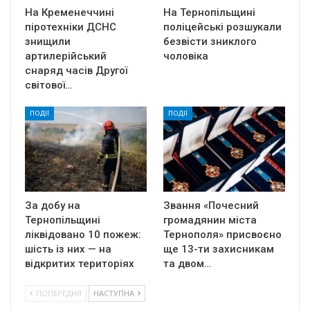
На Кременеччині
На Тернопільщині
піротехніки ДСНС
поліцейські розшукали
знищили
безвісти зниклого
артилерійський
чоловіка
снаряд часів Другої
світової…
ПОДІЇ
ПОДІЇ
За добу на
Звання «Почесний
Тернопільщині
громадянин міста
ліквідовано 10 пожеж:
Тернополя» присвоєно
шість із них — на
ще 13-ти захисникам
відкритих територіях
та двом…
ПОПЕРЕДНЯ
НАСТУПНА