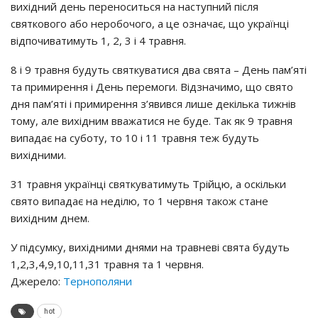
вихідний день переноситься на наступний після
святкового або неробочого, а це означає, що українці
відпочиватимуть 1, 2, 3 і 4 травня.
8 і 9 травня будуть святкуватися два свята – День пам’яті
та примирення і День перемоги. Відзначимо, що свято
дня пам’яті і примирення з’явився лише декілька тижнів
тому, але вихідним вважатися не буде. Так як 9 травня
випадає на суботу, то 10 і 11 травня теж будуть
вихідними.
31 травня українці святкуватимуть Трійцю, а оскільки
свято випадає на неділю, то 1 червня також стане
вихідним днем.
У підсумку, вихідними днями на травневі свята будуть
1,2,3,4,9,10,11,31 травня та 1 червня.
Джерело:
Тернополяни
hot