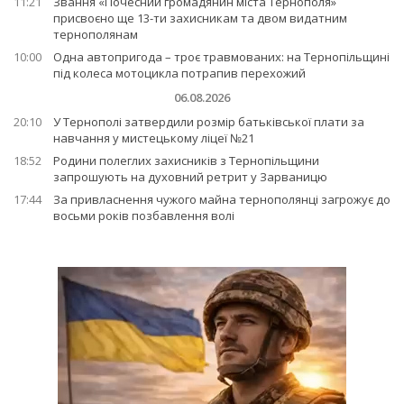
11:21
Звання «Почесний громадянин міста Тернополя»
присвоєно ще 13-ти захисникам та двом видатним
тернополянам
10:00
Одна автопригода – троє травмованих: на Тернопільщині
під колеса мотоцикла потрапив перехожий
06.08.2026
20:10
У Тернополі затвердили розмір батьківської плати за
навчання у мистецькому ліцеї №21
18:52
Родини полеглих захисників з Тернопільщини
запрошують на духовний ретрит у Зарваницю
17:44
За привласнення чужого майна тернополянці загрожує до
восьми років позбавлення волі