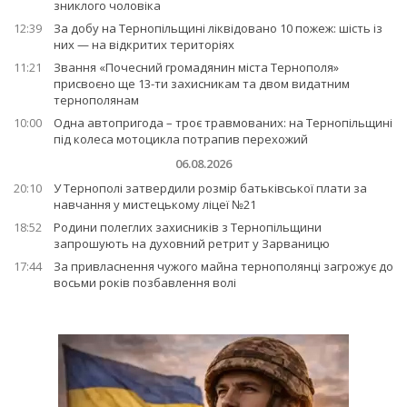
зниклого чоловіка
12:39
За добу на Тернопільщині ліквідовано 10 пожеж: шість із
них — на відкритих територіях
11:21
Звання «Почесний громадянин міста Тернополя»
присвоєно ще 13-ти захисникам та двом видатним
тернополянам
10:00
Одна автопригода – троє травмованих: на Тернопільщині
під колеса мотоцикла потрапив перехожий
06.08.2026
20:10
У Тернополі затвердили розмір батьківської плати за
навчання у мистецькому ліцеї №21
18:52
Родини полеглих захисників з Тернопільщини
запрошують на духовний ретрит у Зарваницю
17:44
За привласнення чужого майна тернополянці загрожує до
восьми років позбавлення волі