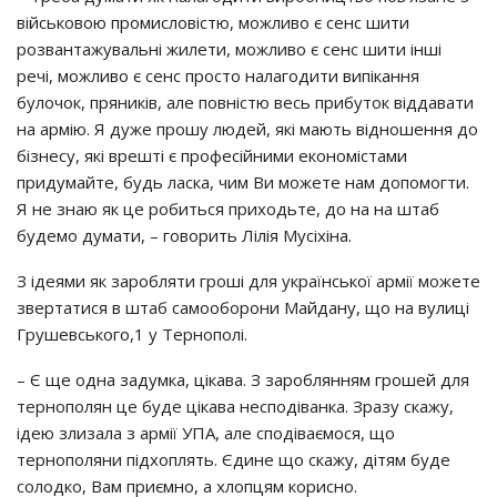
військовою промисловістю, можливо є сенс шити
розвантажувальні жилети, можливо є сенс шити інші
речі, можливо є сенс просто налагодити випікання
булочок, пряників, але повністю весь прибуток віддавати
на армію. Я дуже прошу людей, які мають відношення до
бізнесу, які врешті є професійними економістами
придумайте, будь ласка, чим Ви можете нам допомогти.
Я не знаю як це робиться приходьте, до на на штаб
будемо думати, – говорить Лілія Мусіхіна.
З ідеями як заробляти гроші для української армії можете
звертатися в штаб самооборони Майдану, що на вулиці
Грушевського,1 у Тернополі.
– Є ще одна задумка, цікава. З зароблянням грошей для
тернополян це буде цікава несподіванка. Зразу скажу,
ідею злизала з армії УПА, але сподіваємося, що
тернополяни підхоплять. Єдине що скажу, дітям буде
солодко, Вам приємно, а хлопцям корисно.