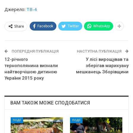
Джерело:
ТВ-4
Share
Facebook
Twitter
WhatsApp
ПОПЕРЕДНЯ ПУБЛІКАЦІЯ
НАСТУПНА ПУБЛІКАЦІЯ
12-річного
У лісі вирощував та
тернополянина визнали
зберігав марихуану
найтворчішою дитиною
мешканець Зборівщини
України 2015 року
ВАМ ТАКОЖ МОЖЕ СПОДОБАТИСЯ
ПОДІЇ
ПОДІЇ