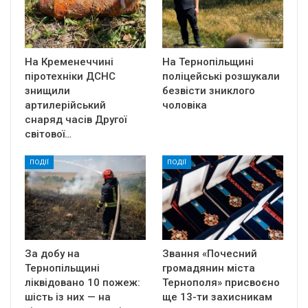
На Кременеччині
На Тернопільщині
піротехніки ДСНС
поліцейські розшукали
знищили
безвісти зниклого
артилерійський
чоловіка
снаряд часів Другої
світової…
ПОДІЇ
ПОДІЇ
За добу на
Звання «Почесний
Тернопільщині
громадянин міста
ліквідовано 10 пожеж:
Тернополя» присвоєно
шість із них — на
ще 13-ти захисникам