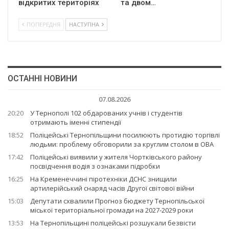
відкритих територіях
та двом…
ПОПЕРЕДНЯ
НАСТУПНА
ОСТАННІ НОВИНИ
07.08.2026
20:20
У Тернополі 102 обдарованих учнів і студентів
отримають іменні стипендії
18:52
Поліцейські Тернопільщини посилюють протидію торгівлі
людьми: проблему обговорили за круглим столом в ОВА
17:42
Поліцейські виявили у жителя Чортківського району
посвідчення водія з ознаками підробки
16:25
На Кременеччині піротехніки ДСНС знищили
артилерійський снаряд часів Другої світової війни
15:03
Депутати схвалили Прогноз бюджету Тернопільської
міської територіальної громади на 2027-2029 роки
13:53
На Тернопільщині поліцейські розшукали безвісти