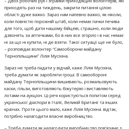
– Двох робочих рук і зграйки приходящих волонтерів, які
приходять раз на тиждень, закрити питання цілою
області дуже важко. Зараз нам напевно важко, як ніколи,
коли повністю порожній штаб, коли немає пачки печива
для того, щоб дати нашому бійцеві, страшно, коли люди
дзвонять за аптечками, бо в них все згоріло і в нас немає
ні за що ні купити, ні де взяти. Такої ситуації ще не було,
– розповідає волонтер “Самооборони майдану
Тернопільщини” Лілія Мусіхіна.
Зараз не треба падати у відчай, каже Лілія Мусіхіна,
треба думати як заробляти гроші. В самообороні
майдану Тернопільщини вишивають, розмальовують
каски, гільзи, виготовляють біжутерію і виставляють
лотами на аукціон. Ці речі користуються попитом серед
української діаспори в Італії, Великій Британії та інших
країнах. Проте цього мало, каже Лілія Мусіхіна. відтак,
потрібно налагодити власне виробництво.
– Треба думати як налагодити виробництво пов’язане з