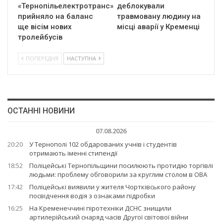
«Тернопільелектротранс»
деблокували
прийняло на баланс
травмовану людину на
ще вісім нових
місці аварії у Кременці
тролейбусів
ПОПЕРЕДНЯ
НАСТУПНА
ОСТАННІ НОВИНИ
07.08.2026
20:20
У Тернополі 102 обдарованих учнів і студентів
отримають іменні стипендії
18:52
Поліцейські Тернопільщини посилюють протидію торгівлі
людьми: проблему обговорили за круглим столом в ОВА
17:42
Поліцейські виявили у жителя Чортківського району
посвідчення водія з ознаками підробки
16:25
На Кременеччині піротехніки ДСНС знищили
артилерійський снаряд часів Другої світової війни