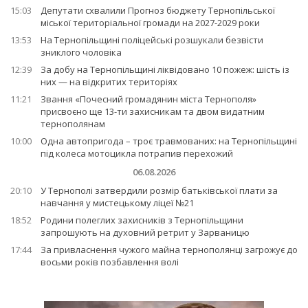
15:03
Депутати схвалили Прогноз бюджету Тернопільської
міської територіальної громади на 2027-2029 роки
13:53
На Тернопільщині поліцейські розшукали безвісти
зниклого чоловіка
12:39
За добу на Тернопільщині ліквідовано 10 пожеж: шість із
них — на відкритих територіях
11:21
Звання «Почесний громадянин міста Тернополя»
присвоєно ще 13-ти захисникам та двом видатним
тернополянам
10:00
Одна автопригода – троє травмованих: на Тернопільщині
під колеса мотоцикла потрапив перехожий
06.08.2026
20:10
У Тернополі затвердили розмір батьківської плати за
навчання у мистецькому ліцеї №21
18:52
Родини полеглих захисників з Тернопільщини
запрошують на духовний ретрит у Зарваницю
17:44
За привласнення чужого майна тернополянці загрожує до
восьми років позбавлення волі