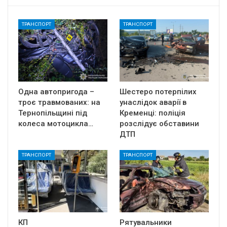
ТРАНСПОРТ
ТРАНСПОРТ
Одна автопригода –
Шестеро потерпілих
троє травмованих: на
унаслідок аварії в
Тернопільщині під
Кременці: поліція
колеса мотоцикла…
розслідує обставини
ДТП
ТРАНСПОРТ
ТРАНСПОРТ
КП
Рятувальники