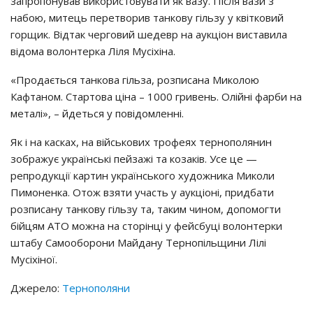
запропонував використовувати як вазу. Після вази з
набою, митець перетворив танкову гільзу у квітковий
горщик. Відтак черговий шедевр на аукціон виставила
відома волонтерка Ліля Мусіхіна.
«Продається танкова гільза, розписана Миколою
Кафтаном. Стартова ціна – 1000 гривень. Олійні фарби на
металі», – йдеться у повідомленні.
Як і на касках, на військових трофеях тернополянин
зображує українські пейзажі та козаків. Усе це —
репродукції картин українського художника Миколи
Пимоненка. Отож взяти участь у аукціоні, придбати
розписану танкову гільзу та, таким чином, допомогти
бійцям АТО можна на сторінці у фейсбуці волонтерки
штабу Самооборони Майдану Тернопільщини Лілі
Мусіхіної.
Джерело:
Тернополяни