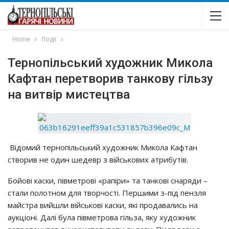
Home
Події
Тернопільський художник Микола
Кафтан перетворив танкову гільзу
на витвір мистецтва
Відомий тернопільський художник Микола Кафтан
створив не один шедевр з військових атрибутів.
Бойові каски, півметрові «рапіри» та танкові снаряди –
стали полотном для творчості. Першими з-під пензля
майстра вийшли військові каски, які продавались на
аукціоні. Далі була півметрова гільза, яку художник