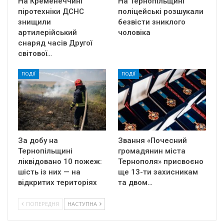
На Кременеччині
На Тернопільщині
піротехніки ДСНС
поліцейські розшукали
знищили
безвісти зниклого
артилерійський
чоловіка
снаряд часів Другої
світової…
ПОДІЇ
ПОДІЇ
За добу на
Звання «Почесний
Тернопільщині
громадянин міста
ліквідовано 10 пожеж:
Тернополя» присвоєно
шість із них — на
ще 13-ти захисникам
відкритих територіях
та двом…
ПОПЕРЕДНЯ
НАСТУПНА