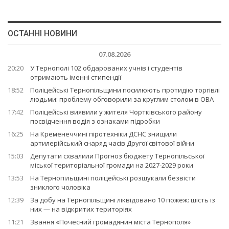
ОСТАННІ НОВИНИ
07.08.2026
20:20
У Тернополі 102 обдарованих учнів і студентів
отримають іменні стипендії
18:52
Поліцейські Тернопільщини посилюють протидію торгівлі
людьми: проблему обговорили за круглим столом в ОВА
17:42
Поліцейські виявили у жителя Чортківського району
посвідчення водія з ознаками підробки
16:25
На Кременеччині піротехніки ДСНС знищили
артилерійський снаряд часів Другої світової війни
15:03
Депутати схвалили Прогноз бюджету Тернопільської
міської територіальної громади на 2027-2029 роки
13:53
На Тернопільщині поліцейські розшукали безвісти
зниклого чоловіка
12:39
За добу на Тернопільщині ліквідовано 10 пожеж: шість із
них — на відкритих територіях
11:21
Звання «Почесний громадянин міста Тернополя»