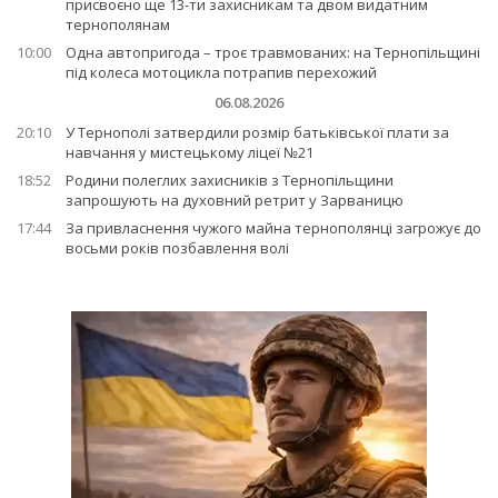
присвоєно ще 13-ти захисникам та двом видатним
тернополянам
10:00
Одна автопригода – троє травмованих: на Тернопільщині
під колеса мотоцикла потрапив перехожий
06.08.2026
20:10
У Тернополі затвердили розмір батьківської плати за
навчання у мистецькому ліцеї №21
18:52
Родини полеглих захисників з Тернопільщини
запрошують на духовний ретрит у Зарваницю
17:44
За привласнення чужого майна тернополянці загрожує до
восьми років позбавлення волі