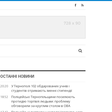
ОСТАННІ НОВИНИ
20:20
У Тернополі 102 обдарованих учнів і
студентів отримають іменні стипендії
18:52
Поліцейські Тернопільщини посилюють
протидію торгівлі людьми: проблему
обговорили за круглим столом в ОВА