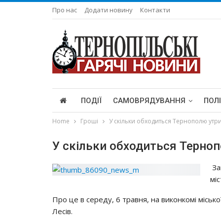
Про нас
Додати новину
Контакти
ПОДІЇ
САМОВРЯДУВАННЯ
ПОЛ
Home
Гроші
У скільки обходиться Тернополю утр
У скільки обходиться Терно
За
мі
Про це в середу, 6 травня, на виконкомі міськ
Лесів.