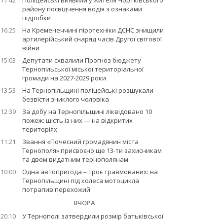
17:42
Поліцейські виявили у жителя Чортківського
району посвідчення водія з ознаками
підробки
16:25
На Кременеччині піротехніки ДСНС знищили
артилерійський снаряд часів Другої світової
війни
15:03
Депутати схвалили Прогноз бюджету
Тернопільської міської територіальної
громади на 2027-2029 роки
13:53
На Тернопільщині поліцейські розшукали
безвісти зниклого чоловіка
12:39
За добу на Тернопільщині ліквідовано 10
пожеж: шість із них — на відкритих
територіях
11:21
Звання «Почесний громадянин міста
Тернополя» присвоєно ще 13-ти захисникам
та двом видатним тернополянам
10:00
Одна автопригода – троє травмованих: на
Тернопільщині під колеса мотоцикла
потрапив перехожий
ВЧОРА
20:10
У Тернополі затвердили розмір батьківської