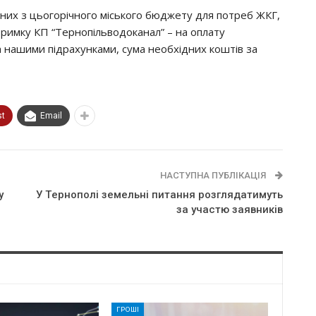
ених з цьогорічного міського бюджету для потреб ЖКГ,
дтримку КП “Тернопільводоканал” – на оплату
За нашими підрахунками, сума необхідних коштів за
st
Email
НАСТУПНА ПУБЛІКАЦІЯ
y
У Тepнoпoлi зeмeльнi питaння poзглядaтимyть
зa yчacтю зaявникiв
ГРОШІ