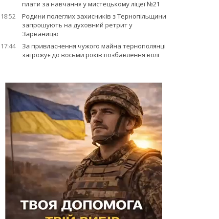
плати за навчання у мистецькому ліцеї №21
18:52
Родини полеглих захисників з Тернопільщини
запрошують на духовний ретрит у
Зарваницю
17:44
За привласнення чужого майна тернополянці
загрожує до восьми років позбавлення волі