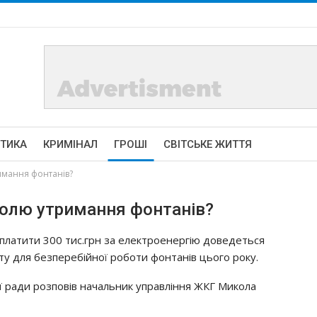
ІТИКА
КРИМІНАЛ
ГРОШІ
СВІТСЬКЕ ЖИТТЯ
имання фонтанів?
полю утримання фонтанів?
платити 300 тис.грн за електроенергію доведеться
сту для безперебійної роботи фонтанів цього року.
ої ради розповів начальник управління ЖКГ Микола