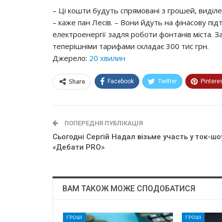
– Ці кошти будуть спрямовані з грошей, виділ
– каже пан Лесів. – Вони йдуть на фінасову пі
електроенергії задля роботи фонтанів міста. 
теперішніми тарифами складає 300 тис грн.
Джерело:
20 хвилин
Share
Facebook
Twitter
Pintere
ПОПЕРЕДНЯ ПУБЛІКАЦІЯ
Сьогодні Сергій Надал візьме участь у тoк-шo
«Дeбaти PRO»
ВАМ ТАКОЖ МОЖЕ СПОДОБАТИСЯ
ГРОШІ
ГРОШІ