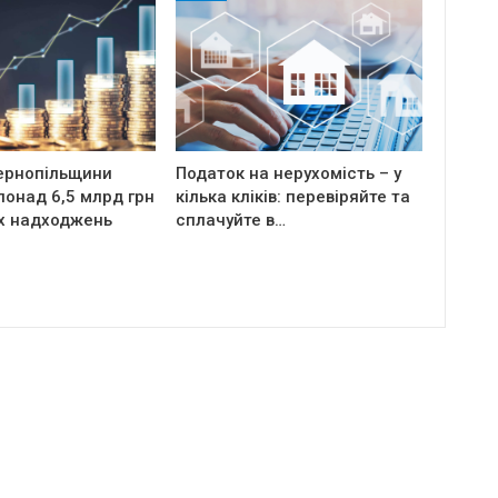
ернопільщини
Податок на нерухомість – у
онад 6,5 млрд грн
кілька кліків: перевіряйте та
х надходжень
сплачуйте в…