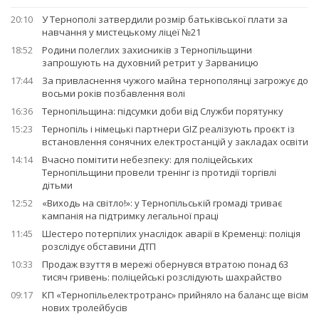
20:10
У Тернополі затвердили розмір батьківської плати за
навчання у мистецькому ліцеї №21
18:52
Родини полеглих захисників з Тернопільщини
запрошують на духовний ретрит у Зарваницю
17:44
За привласнення чужого майна тернополянці загрожує до
восьми років позбавлення волі
16:36
Тернопільщина: підсумки доби від Служби порятунку
15:23
Тернопіль і німецькі партнери GIZ реалізують проєкт із
встановлення сонячних електростанцій у закладах освіти
14:14
Вчасно помітити небезпеку: для поліцейських
Тернопільщини провели тренінг із протидії торгівлі
дітьми
12:52
«Виходь на світло!»: у Тернопільській громаді триває
кампанія на підтримку легальної праці
11:45
Шестеро потерпілих унаслідок аварії в Кременці: поліція
розслідує обставини ДТП
10:33
Продаж взуття в мережі обернувся втратою понад 63
тисяч гривень: поліцейські розслідують шахрайство
09:17
КП «Тернопільелектротранс» прийняло на баланс ще вісім
нових тролейбусів