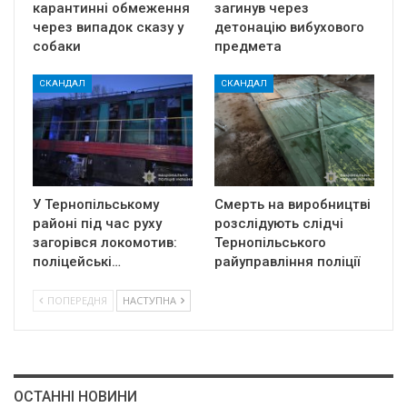
карантинні обмеження
загинув через
через випадок сказу у
детонацію вибухового
собаки
предмета
СКАНДАЛ
СКАНДАЛ
У Тернопільському
Смерть на виробництві
районі під час руху
розслідують слідчі
загорівся локомотив:
Тернопільського
поліцейські…
райуправління поліції
ПОПЕРЕДНЯ
НАСТУПНА
ОСТАННІ НОВИНИ