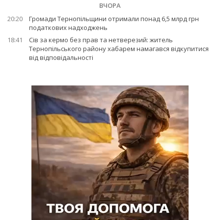
ВЧОРА
20:20
Громади Тернопільщини отримали понад 6,5 млрд грн
податкових надходжень
18:41
Сів за кермо без прав та нетверезий: житель
Тернопільського району хабарем намагався відкупитися
від відповідальності