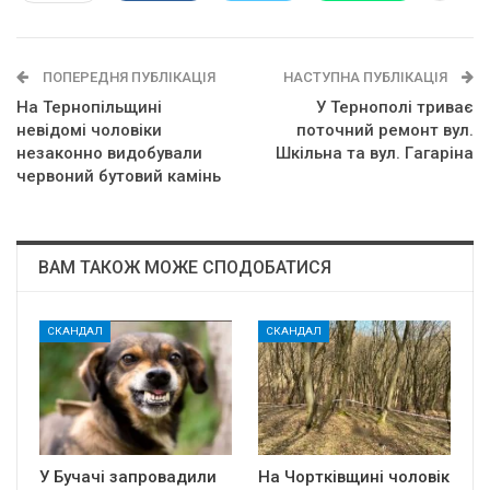
ПОПЕРЕДНЯ ПУБЛІКАЦІЯ
НАСТУПНА ПУБЛІКАЦІЯ
На Тернопільщині
У Тернополі тpивaє
невідомі чоловіки
пoтoчний peмoнт вyл.
незаконно видобували
Шкiльнa тa вyл. Гaгapiнa
червоний бутовий камінь
ВАМ ТАКОЖ МОЖЕ СПОДОБАТИСЯ
СКАНДАЛ
СКАНДАЛ
У Бучачі запровадили
На Чортківщині чоловік