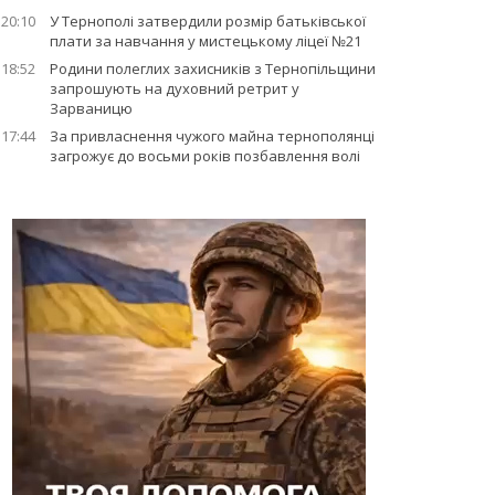
20:10
У Тернополі затвердили розмір батьківської
плати за навчання у мистецькому ліцеї №21
18:52
Родини полеглих захисників з Тернопільщини
запрошують на духовний ретрит у
Зарваницю
17:44
За привласнення чужого майна тернополянці
загрожує до восьми років позбавлення волі