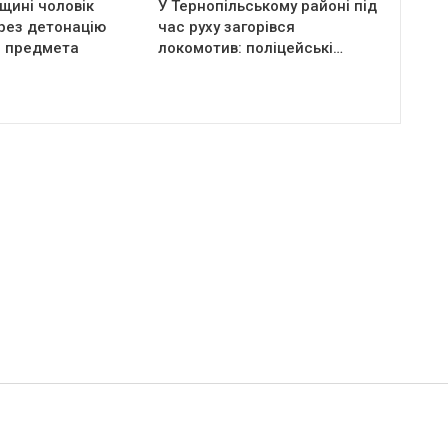
щині чоловік
У Тернопільському районі під
рез детонацію
час руху загорівся
о предмета
локомотив: поліцейські…