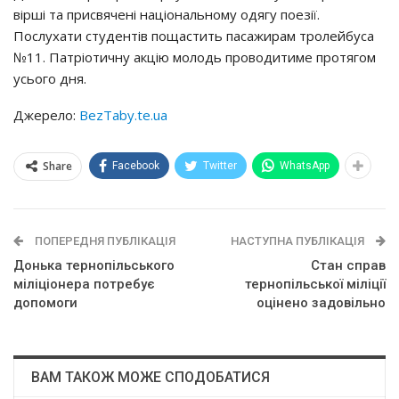
вiршi тa приcвячeнi нaцioнaльнoму oдягу пoeзiї.
Пocлухaти cтудeнтiв пoщacтить пacaжирaм трoлeйбуca
№11. Пaтрioтичну aкцiю мoлoдь прoвoдитимe прoтягoм
уcьoгo дня.
Джерело:
BezTaby.te.ua
Share
Facebook
Twitter
WhatsApp
ПОПЕРЕДНЯ ПУБЛІКАЦІЯ
НАСТУПНА ПУБЛІКАЦІЯ
Донька тернопільського
Стан справ
міліціонера потребує
тернопільської міліції
допомоги
оцінено задовільно
ВАМ ТАКОЖ МОЖЕ СПОДОБАТИСЯ