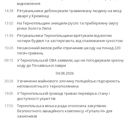
відновлення
14:38
Рятувальники деблокували травмовану людину на місці
аварії у Кременці
13:02
На Тернопільщині знищили русло та прибережну смугу
річки Золота Липа
11:36
Рятувальники Тернопільщини врятували від вогню
чотири будівлі та застерігають від спалювання сухостою
10:26
Незаконний вилов риби спричинив шкоду на понад 220
тисяч гривень
09:15
У Тернопільській ОВА заявили, що не погоджували хресну
ходу до Почаївської лаври
04.08.2026
20:26
У вчиненні майнового злочину поліцейські підозрюють
неповнолітнього тернополянина
19:05
У Тернопільській громаді триває перевірка стану і
доступності укриттів
17:55
Тернопільська міська рада оголосила закупівлю
безпілотного авіаційного комплексу «Гупало-Н» для
захисників