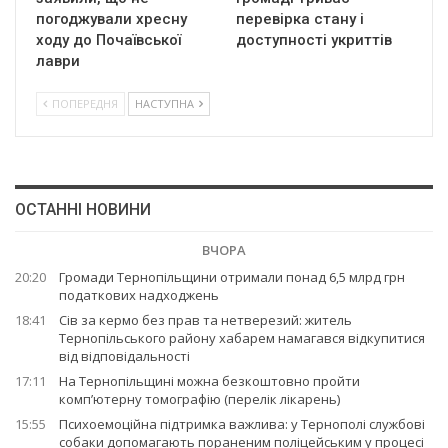
погоджували хресну
перевірка стану і
ходу до Почаївської
доступності укриттів
лаври
ПОПЕРЕДНЯ
НАСТУПНА
ОСТАННІ НОВИНИ
ВЧОРА
20:20
Громади Тернопільщини отримали понад 6,5 млрд грн
податкових надходжень
18:41
Сів за кермо без прав та нетверезий: житель
Тернопільського району хабарем намагався відкупитися
від відповідальності
17:11
На Тернопільщині можна безкоштовно пройти
комп’ютерну томографію (перелік лікарень)
15:55
Психоемоційна підтримка важлива: у Тернополі службові
собаки допомагають пораненим поліцейським у процесі