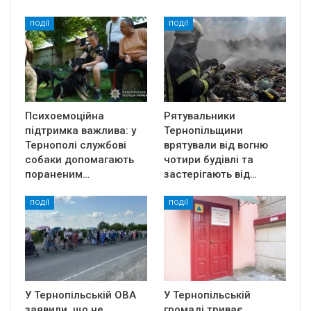
ПОДІЇ
ПОДІЇ
Психоемоційна
Рятувальники
підтримка важлива: у
Тернопільщини
Тернополі службові
врятували від вогню
собаки допомагають
чотири будівлі та
пораненим…
застерігають від…
ПОДІЇ
ПОДІЇ
У Тернопільській ОВА
У Тернопільській
заявили, що не
громаді триває