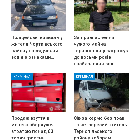
Поліцейські виявили у
За привласнення
жителя Чортківського
чужого майна
району посвідчення
тернополянці загрожує
водія з ознаками…
до восьми років
позбавлення волі
КРИМІНАЛ
КРИМІНАЛ
Продаж взуття в
Сів за кермо без прав
мережі обернувся
та нетверезий: житель
втратою понад 63
Тернопільського
тисяч гривень:
району хабарем