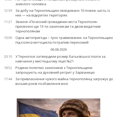
зниклого чоловіка
12:39
За добу на Тернопільщині ліквідовано 10 пожеж: шість із
них — на відкритих територіях
11:21
Звання «Почесний громадянин міста Тернополя»
присвоєно ще 13-ти захисникам та двом видатним
тернополянам
10:00
Одна автопригода – троє травмованих: на Тернопільщині
під колеса мотоцикла потрапив перехожий
06.08.2026
20:10
У Тернополі затвердили розмір батьківської плати за
навчання у мистецькому ліцеї №21
18:52
Родини полеглих захисників з Тернопільщини
запрошують на духовний ретрит у Зарваницю
17:44
За привласнення чужого майна тернополянці загрожує до
восьми років позбавлення волі