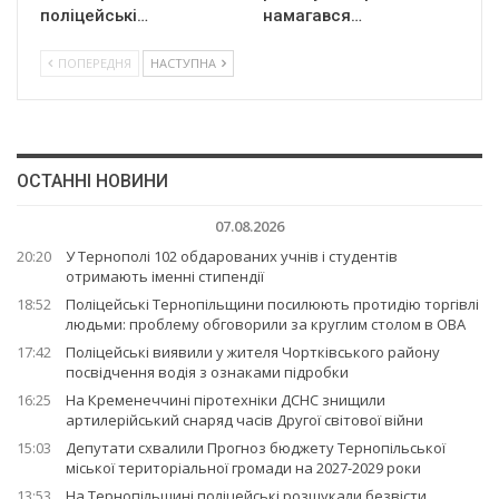
поліцейські…
намагався…
ПОПЕРЕДНЯ
НАСТУПНА
ОСТАННІ НОВИНИ
07.08.2026
20:20
У Тернополі 102 обдарованих учнів і студентів
отримають іменні стипендії
18:52
Поліцейські Тернопільщини посилюють протидію торгівлі
людьми: проблему обговорили за круглим столом в ОВА
17:42
Поліцейські виявили у жителя Чортківського району
посвідчення водія з ознаками підробки
16:25
На Кременеччині піротехніки ДСНС знищили
артилерійський снаряд часів Другої світової війни
15:03
Депутати схвалили Прогноз бюджету Тернопільської
міської територіальної громади на 2027-2029 роки
13:53
На Тернопільщині поліцейські розшукали безвісти