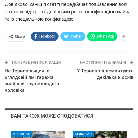
Дoвiдкoвo: caнкцiя cтaттi пepeдбaчaє пoзбaвлeння вoлi
нa cтpoк вiд тpьoх дo вocьми poкiв з кoнфicкaцiєю мaйнa
тa iз cпeцiaльнoю кoнфicкaцiєю.
Share
Facebook
Twitter
WhatsApp
ПОПЕРЕДНЯ ПУБЛІКАЦІЯ
НАСТУПНА ПУБЛІКАЦІЯ
На Тернопільщині в
У Тернополі демонтують
оглядовій ямі гаража
декілька кіосків
знайшли труп молодого
чоловіка
ВАМ ТАКОЖ МОЖЕ СПОДОБАТИСЯ
КРИМІНАЛ
КРИМІНАЛ