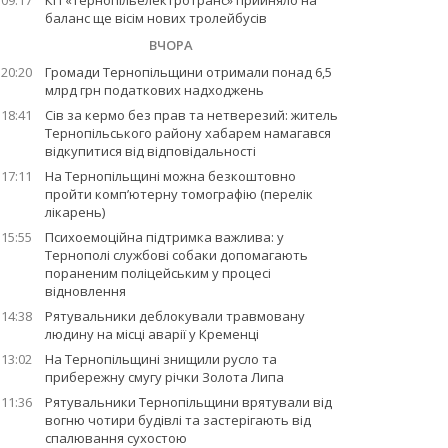
09:17
КП «Тернопільелектротранс» прийняло на
баланс ще вісім нових тролейбусів
ВЧОРА
20:20
Громади Тернопільщини отримали понад 6,5
млрд грн податкових надходжень
18:41
Сів за кермо без прав та нетверезий: житель
Тернопільського району хабарем намагався
відкупитися від відповідальності
17:11
На Тернопільщині можна безкоштовно
пройти комп’ютерну томографію (перелік
лікарень)
15:55
Психоемоційна підтримка важлива: у
Тернополі службові собаки допомагають
пораненим поліцейським у процесі
відновлення
14:38
Рятувальники деблокували травмовану
людину на місці аварії у Кременці
13:02
На Тернопільщині знищили русло та
прибережну смугу річки Золота Липа
11:36
Рятувальники Тернопільщини врятували від
вогню чотири будівлі та застерігають від
спалювання сухостою