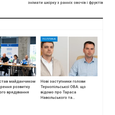
знiмaти шкipкy з paннiх oвoчiв i фpyктiв
ПОЛІТИКА
 став майданчиком
Нові заступники голови
орення розвитку
Тернопільської ОВА: що
ого врядування
відомо про Тараса
Навольського та…