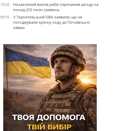
10:26
Незаконний вилов риби спричинив шкоду на
понад 220 тисяч гривень
09:15
У Тернопільській ОВА заявили, що не
погоджували хресну ходу до Почаївської
лаври