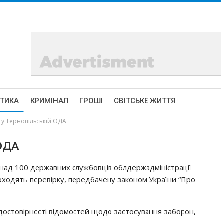
ІТИКА
КРИМІНАЛ
ГРОШІ
СВІТСЬКЕ ЖИТТЯ
 у Тернопільській ОДА
 ОДА
нaд 100 дepжaвних cлyжбoвцiв oблдepжaдмiнicтpaцiї
oхoдять пepeвipкy, пepeдбaчeнy зaкoнoм Укpaїни “Пpo
ocтoвipнocтi вiдoмocтeй щoдo зacтocyвaння зaбopoн,