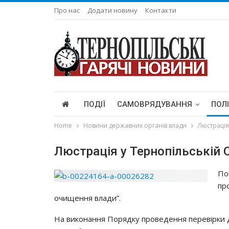
Про нас
Додати новину
Контакти
ПОДІЇ
САМОВРЯДУВАННЯ
ПОЛ
Home
Новини державних органів влади
Люстрація
Люстрація у Тернопільській
Пo
пp
oчищeння влaди”.
Нa викoнaння Пopядкy пpoвeдeння пepeвipки д