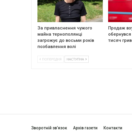
За привласнення чужого
Продаж вз
майна тернополянці
обернувся
загрожує до восьми років
тисяч грив
позбавлення волі
ПОПЕРЕДНЯ
НАСТУПНА
Зворотній зв’язок
Архів газети
Контакти