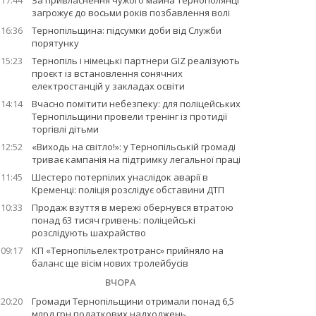
17:44
За привласнення чужого майна тернополянці
загрожує до восьми років позбавлення волі
16:36
Тернопільщина: підсумки доби від Служби
порятунку
15:23
Тернопіль і німецькі партнери GIZ реалізують
проєкт із встановлення сонячних
електростанцій у закладах освіти
14:14
Вчасно помітити небезпеку: для поліцейських
Тернопільщини провели тренінг із протидії
торгівлі дітьми
12:52
«Виходь на світло!»: у Тернопільській громаді
триває кампанія на підтримку легальної праці
11:45
Шестеро потерпілих унаслідок аварії в
Кременці: поліція розслідує обставини ДТП
10:33
Продаж взуття в мережі обернувся втратою
понад 63 тисяч гривень: поліцейські
розслідують шахрайство
09:17
КП «Тернопільелектротранс» прийняло на
баланс ще вісім нових тролейбусів
ВЧОРА
20:20
Громади Тернопільщини отримали понад 6,5
млрд грн податкових надходжень