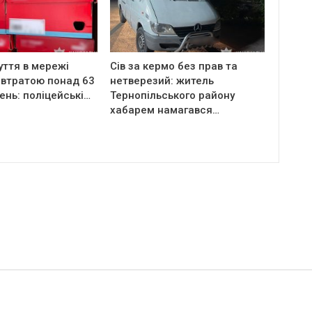
уття в мережі
Сів за кермо без прав та
 втратою понад 63
нетверезий: житель
ень: поліцейські…
Тернопільського району
хабарем намагався…