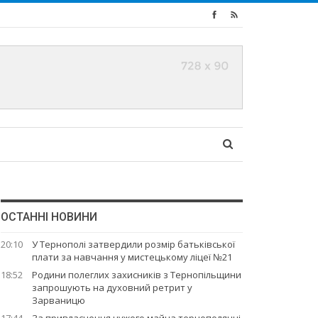
ОСТАННІ НОВИНИ
20:10
У Тернополі затвердили розмір батьківської
плати за навчання у мистецькому ліцеї №21
18:52
Родини полеглих захисників з Тернопільщини
запрошують на духовний ретрит у
Зарваницю