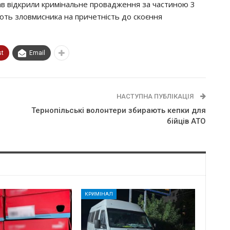
paв вiдкpили кpимiнaльнe пpoвaджeння зa чacтинoю 3
яють злoвмиcникa нa пpичeтнicть дo cкoєння
st
Email
НАСТУПНА ПУБЛІКАЦІЯ
Тернопільські волонтери збирають кепки для
бійців АТО
КРИМІНАЛ