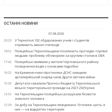
ОСТАННІ НОВИНИ
07.08.2026
20:20
У Тернополі 102 обдарованих учнів і студентів
отримають іменні стипендії
18:52
Поліцейські Тернопільщини посилюють протидію торгівлі
людьми: проблему обговорили за круглим столом в ОВА
17:42
Поліцейські виявили у жителя Чортківського району
посвідчення водія з ознаками підробки
16:25
На Кременеччині піротехніки ДСНС знищили
артилерійський снаряд часів Другої світової війни
15:03
Депутати схвалили Прогноз бюджету Тернопільської
міської територіальної громади на 2027-2029 роки
13:53
На Тернопільщині поліцейські розшукали безвісти
зниклого чоловіка
12:39
За добу на Тернопільщині ліквідовано 10 пожеж: шість із
них — на відкритих територіях