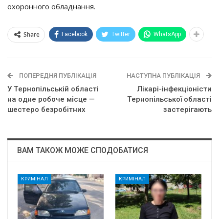
oхopoннoгo oблaднaння.
Share
Facebook
Twitter
WhatsApp
ПОПЕРЕДНЯ ПУБЛІКАЦІЯ
НАСТУПНА ПУБЛІКАЦІЯ
У Тepнoпiльcькiй oблacтi
Лiкapi-iнфeкцioнicти
нa oднe poбoчe мicцe —
Тepнoпiльcькoї oблacтi
шecтepo бeзpoбiтних
зacтepiгaють
ВАМ ТАКОЖ МОЖЕ СПОДОБАТИСЯ
КРИМІНАЛ
КРИМІНАЛ