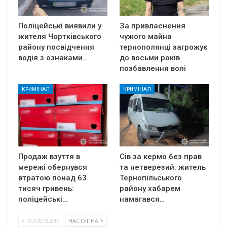
Поліцейські виявили у
За привласнення
жителя Чортківського
чужого майна
району посвідчення
тернополянці загрожує
водія з ознаками…
до восьми років
позбавлення волі
КРИМІНАЛ
КРИМІНАЛ
Продаж взуття в
Сів за кермо без прав
мережі обернувся
та нетверезий: житель
втратою понад 63
Тернопільського
тисяч гривень:
району хабарем
поліцейські…
намагався…
ПОПЕРЕДНЯ
НАСТУПНА