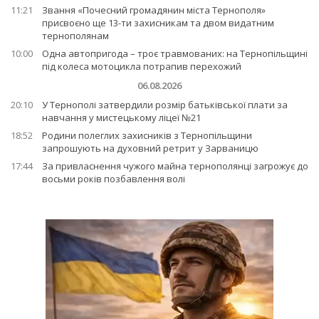
11:21
Звання «Почесний громадянин міста Тернополя»
присвоєно ще 13-ти захисникам та двом видатним
тернополянам
10:00
Одна автопригода – троє травмованих: на Тернопільщині
під колеса мотоцикла потрапив перехожий
06.08.2026
20:10
У Тернополі затвердили розмір батьківської плати за
навчання у мистецькому ліцеї №21
18:52
Родини полеглих захисників з Тернопільщини
запрошують на духовний ретрит у Зарваницю
17:44
За привласнення чужого майна тернополянці загрожує до
восьми років позбавлення волі