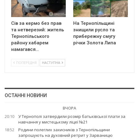
Сів за кермо без прав
На Тернопільщині
та нетверезий: житель
знищили русло та
Тернопільського
прибережну смугу
району хабарем
річки Золота Липа
намагався…
ПОПЕРЕДНЯ
НАСТУПНА
ОСТАННІ НОВИНИ
ВЧОРА
20:10
У Тернополі затвердили розмір батьківської плати за
навчання у мистецькому ліцеї №21
18:52
Родини полеглих захисників з Тернопільщини
запрошують на духовний ретрит у Зарваницю