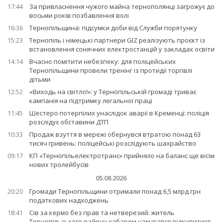
17:44
За привласнення чужого майна тернополянці загрожує до
восьми років позбавлення волі
16:36
Тернопільщина: підсумки доби від Служби порятунку
15:23
Тернопіль і німецькі партнери GIZ реалізують проєкт із
встановлення сонячних електростанцій у закладах освіти
14:14
Вчасно помітити небезпеку: для поліцейських
Тернопільщини провели тренінг із протидії торгівлі
дітьми
12:52
«Виходь на світло!»: у Тернопільській громаді триває
кампанія на підтримку легальної праці
11:45
Шестеро потерпілих унаслідок аварії в Кременці: поліція
розслідує обставини ДТП
10:33
Продаж взуття в мережі обернувся втратою понад 63
тисяч гривень: поліцейські розслідують шахрайство
09:17
КП «Тернопільелектротранс» прийняло на баланс ще вісім
нових тролейбусів
05.08.2026
20:20
Громади Тернопільщини отримали понад 6,5 млрд грн
податкових надходжень
18:41
Сів за кермо без прав та нетверезий: житель
Тернопільського району хабарем намагався відкупитися