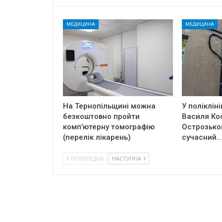
МЕДИЦИНА
МЕДИЦИНА
На Тернопільщині можна
У полікліні
безкоштовно пройти
Василя Ко
комп’ютерну томографію
Острозько
(перелік лікарень)
сучасний…
ПОПЕРЕДНЯ
НАСТУПНА