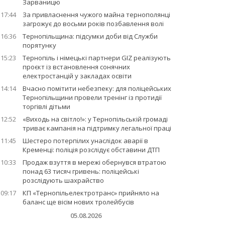
Зарваницю
17:44
За привласнення чужого майна тернополянці
загрожує до восьми років позбавлення волі
16:36
Тернопільщина: підсумки доби від Служби
порятунку
15:23
Тернопіль і німецькі партнери GIZ реалізують
проєкт із встановлення сонячних
електростанцій у закладах освіти
14:14
Вчасно помітити небезпеку: для поліцейських
Тернопільщини провели тренінг із протидії
торгівлі дітьми
12:52
«Виходь на світло!»: у Тернопільській громаді
триває кампанія на підтримку легальної праці
11:45
Шестеро потерпілих унаслідок аварії в
Кременці: поліція розслідує обставини ДТП
10:33
Продаж взуття в мережі обернувся втратою
понад 63 тисяч гривень: поліцейські
розслідують шахрайство
09:17
КП «Тернопільелектротранс» прийняло на
баланс ще вісім нових тролейбусів
05.08.2026