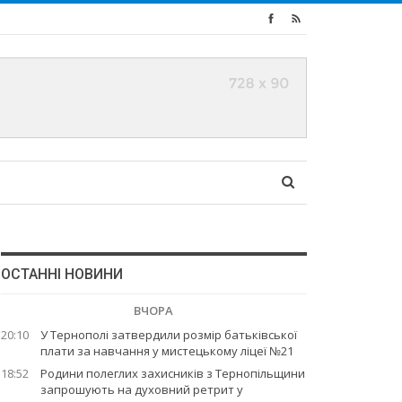
ОСТАННІ НОВИНИ
ВЧОРА
20:10
У Тернополі затвердили розмір батьківської
плати за навчання у мистецькому ліцеї №21
18:52
Родини полеглих захисників з Тернопільщини
запрошують на духовний ретрит у