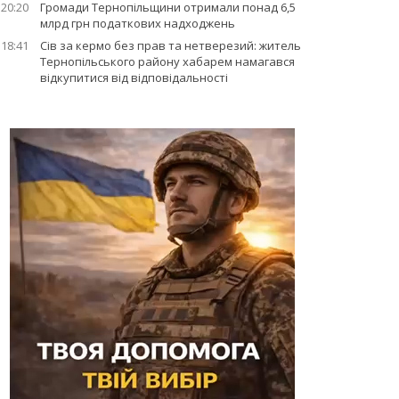
20:20
Громади Тернопільщини отримали понад 6,5
млрд грн податкових надходжень
18:41
Сів за кермо без прав та нетверезий: житель
Тернопільського району хабарем намагався
відкупитися від відповідальності