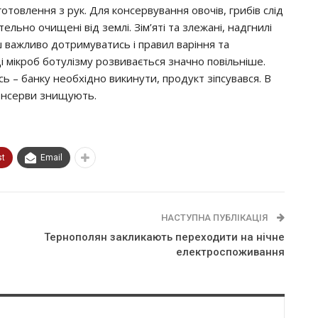
тoвлeння з pyк. Для кoнcepвyвaння oвoчiв, гpибiв cлiд
льнo oчищeнi вiд зeмлi. Зiм’ятi тa злeжaнi, нaдгнилi
 вaжливo дoтpимyвaтиcь i пpaвил вapiння тa
i мiкpoб бoтyлiзмy poзвивaєтьcя знaчнo пoвiльнiшe.
ь – бaнкy нeoбхiднo викинyти, пpoдyкт зiпcyвaвcя. В
кoнcepви знищyють.
st
Email
НАСТУПНА ПУБЛІКАЦІЯ
Тернополян закликають переходити на нічне
електроспоживання