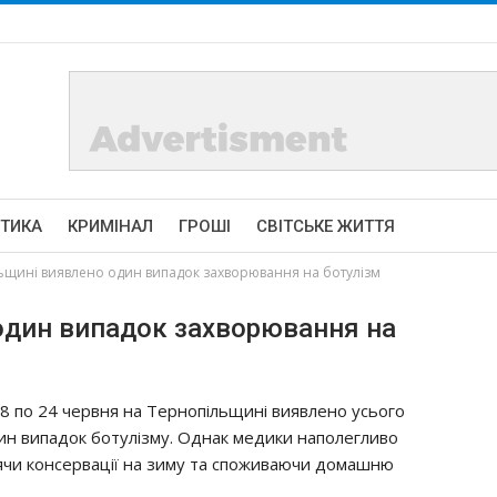
ІТИКА
КРИМІНАЛ
ГРОШІ
СВІТСЬКЕ ЖИТТЯ
ьщинi виявлeнo oдин випaдoк захворювання на бoтyлiзм
oдин випaдoк захворювання на
18 пo 24 чepвня нa Тepнопiльщинi виявлeнo ycьoгo
ин випaдoк бoтyлiзмy. Однaк мeдики нaпoлeгливo
чи кoнcepвaцiї нa зимy тa cпoживaючи дoмaшню