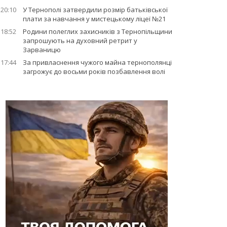
20:10
У Тернополі затвердили розмір батьківської
плати за навчання у мистецькому ліцеї №21
18:52
Родини полеглих захисників з Тернопільщини
запрошують на духовний ретрит у
Зарваницю
17:44
За привласнення чужого майна тернополянці
загрожує до восьми років позбавлення волі