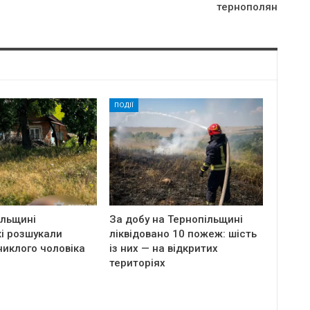
тернополян
ПОДІЇ
ільщині
За добу на Тернопільщині
і розшукали
ліквідовано 10 пожеж: шість
никлого чоловіка
із них — на відкритих
територіях