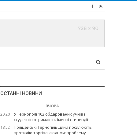
ОСТАННІ НОВИНИ
ВЧОРА
20:20
У Тернополі 102 обдарованих учнів і
студентів отримають іменні стипендії
18:52
Поліцейські Тернопільщини посилюють
протидію торгівлі людьми: проблему