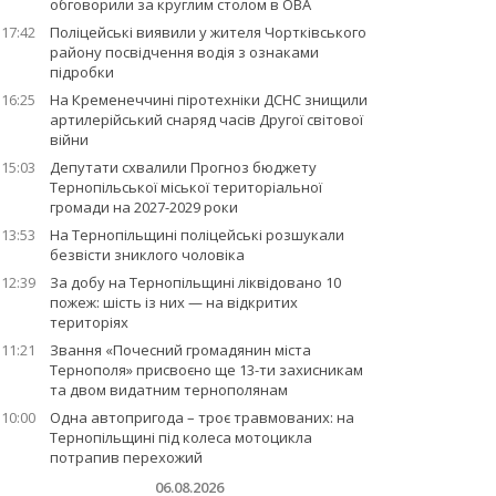
обговорили за круглим столом в ОВА
17:42
Поліцейські виявили у жителя Чортківського
району посвідчення водія з ознаками
підробки
16:25
На Кременеччині піротехніки ДСНС знищили
артилерійський снаряд часів Другої світової
війни
15:03
Депутати схвалили Прогноз бюджету
Тернопільської міської територіальної
громади на 2027-2029 роки
13:53
На Тернопільщині поліцейські розшукали
безвісти зниклого чоловіка
12:39
За добу на Тернопільщині ліквідовано 10
пожеж: шість із них — на відкритих
територіях
11:21
Звання «Почесний громадянин міста
Тернополя» присвоєно ще 13-ти захисникам
та двом видатним тернополянам
10:00
Одна автопригода – троє травмованих: на
Тернопільщині під колеса мотоцикла
потрапив перехожий
06.08.2026