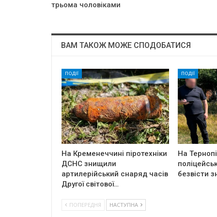
трьома чоловіками
ВАМ ТАКОЖ МОЖЕ СПОДОБАТИСЯ
ПОДІЇ
ПОДІЇ
На Кременеччині піротехніки
На Терноп
ДСНС знищили
поліцейськ
артилерійський снаряд часів
безвісти з
Другої світової…
ПОПЕРЕДНЯ
НАСТУПНА