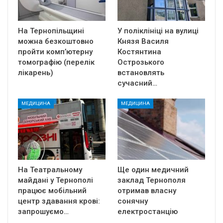
На Тернопільщині
У поліклініці на вулиці
можна безкоштовно
Князя Василя
пройти комп’ютерну
Костянтина
томографію (перелік
Острозького
лікарень)
встановлять
сучасний…
МЕДИЦИНА
МЕДИЦИНА
На Театральному
Ще один медичний
майдані у Тернополі
заклад Тернополя
працює мобільний
отримав власну
центр здавання крові:
сонячну
запрошуємо…
електростанцію