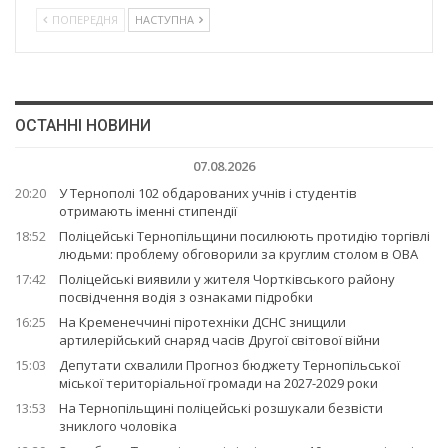
ПОПЕРЕДНЯ
НАСТУПНА
ОСТАННІ НОВИНИ
07.08.2026
20:20
У Тернополі 102 обдарованих учнів і студентів
отримають іменні стипендії
18:52
Поліцейські Тернопільщини посилюють протидію торгівлі
людьми: проблему обговорили за круглим столом в ОВА
17:42
Поліцейські виявили у жителя Чортківського району
посвідчення водія з ознаками підробки
16:25
На Кременеччині піротехніки ДСНС знищили
артилерійський снаряд часів Другої світової війни
15:03
Депутати схвалили Прогноз бюджету Тернопільської
міської територіальної громади на 2027-2029 роки
13:53
На Тернопільщині поліцейські розшукали безвісти
зниклого чоловіка