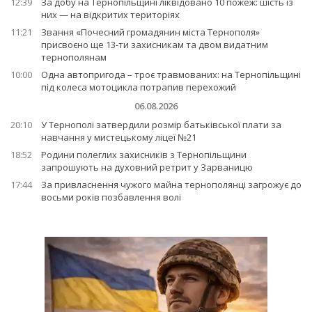
12:39
За добу на Тернопільщині ліквідовано 10 пожеж: шість із
них — на відкритих територіях
11:21
Звання «Почесний громадянин міста Тернополя»
присвоєно ще 13-ти захисникам та двом видатним
тернополянам
10:00
Одна автопригода – троє травмованих: на Тернопільщині
під колеса мотоцикла потрапив перехожий
06.08.2026
20:10
У Тернополі затвердили розмір батьківської плати за
навчання у мистецькому ліцеї №21
18:52
Родини полеглих захисників з Тернопільщини
запрошують на духовний ретрит у Зарваницю
17:44
За привласнення чужого майна тернополянці загрожує до
восьми років позбавлення волі