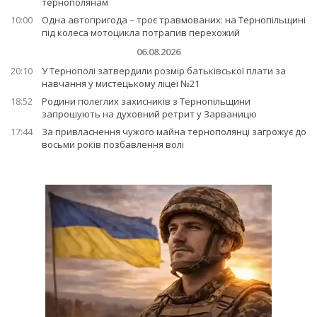
тернополянам
10:00
Одна автопригода – троє травмованих: на Тернопільщині
під колеса мотоцикла потрапив перехожий
06.08.2026
20:10
У Тернополі затвердили розмір батьківської плати за
навчання у мистецькому ліцеї №21
18:52
Родини полеглих захисників з Тернопільщини
запрошують на духовний ретрит у Зарваницю
17:44
За привласнення чужого майна тернополянці загрожує до
восьми років позбавлення волі