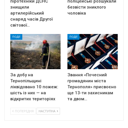
піротехніки ДСНС
поліцейські розшукали
знищили
безвісти зниклого
артилерійський
чоловіка
снаряд часів Другої
світової…
ПОДІЇ
ПОДІЇ
За добу на
Звання «Почесний
Тернопільщині
громадянин міста
ліквідовано 10 пожеж:
Тернополя» присвоєно
шість із них — на
ще 13-ти захисникам
відкритих територіях
та двом…
ПОПЕРЕДНЯ
НАСТУПНА