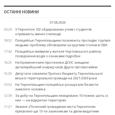
ОСТАННІ НОВИНИ
07.08.2026
20:20
У Тернополі 102 обдарованих учнів і студентів
отримають іменні стипендії
18:52
Поліцейські Тернопільщини посилюють протидію торгівлі
людьми: проблему обговорили за круглим столом в ОВА
17:42
Поліцейські виявили у жителя Чортківського району
посвідчення водія з ознаками підробки
16:25
На Кременеччині піротехніки ДСНС знищили
артилерійський снаряд часів Другої світової війни
15:03
Депутати схвалили Прогноз бюджету Тернопільської
міської територіальної громади на 2027-2029 роки
13:53
На Тернопільщині поліцейські розшукали безвісти
зниклого чоловіка
12:39
За добу на Тернопільщині ліквідовано 10 пожеж: шість із
них — на відкритих територіях
11:21
Звання «Почесний громадянин міста Тернополя»
присвоєно ще 13-ти захисникам та двом видатним