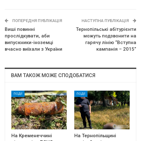
ПОПЕРЕДНЯ ПУБЛІКАЦІЯ
НАСТУПНА ПУБЛІКАЦІЯ
Виші повинні
Тернопільські абітурієнти
прослідкувати, аби
можуть подзвонити на
випускники-іноземці
гapячу лiнiю “Вcтyпнa
вчасно виїхали з України
кaмпaнiя – 2015”
ВАМ ТАКОЖ МОЖЕ СПОДОБАТИСЯ
ПОДІЇ
ПОДІЇ
На Кременеччині
На Тернопільщині