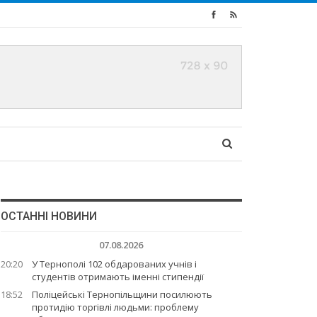
ОСТАННІ НОВИНИ
07.08.2026
20:20
У Тернополі 102 обдарованих учнів і
студентів отримають іменні стипендії
18:52
Поліцейські Тернопільщини посилюють
протидію торгівлі людьми: проблему