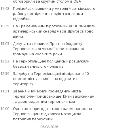
обговорили за круглим столом в ОВА
17:42
Поліцейські виявили у жителя Чортківського
району посвідчення водія з ознаками
підробки
16:25
На Кременеччині піротехніки ДСНС знищили
артилерійський снаряд часів Другої світової
війни
15:03
Депутати схвалили Прогноз бюджету
Тернопільської міської територіальної
громади на 2027-2029 роки
13:53
На Тернопільщині поліцейські розшукали
безвісти зниклого чоловіка
12:39
За добу на Тернопільщині ліквідовано 10
пожеж: шість із них — на відкритих
територіях
11:21
Звання «Почесний громадянин міста
Тернополя» присвоєно ще 13-ти захисникам
та двом видатним тернополянам
10:00
Одна автопригода – троє травмованих: на
Тернопільщині під колеса мотоцикла
потрапив перехожий
06.08.2026