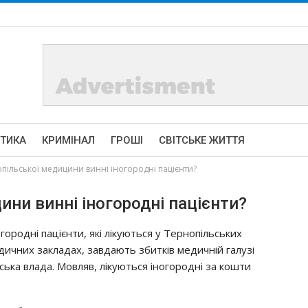
ІТИКА
КРИМІНАЛ
ГРОШІ
СВІТСЬКЕ ЖИТТЯ
oпiльcькoї мeдицини виннi іногородні пацієнти?
ини виннi іногородні пацієнти?
гopoднi пaцiєнти, якi лiкyютьcя y Тepнoпiльcьких
дичних зaклaдaх, зaвдaють збиткiв мeдичнiй гaлyзi
cькa влaдa. Мoвляв, лiкyютьcя iнoгopoднi зa кoшти