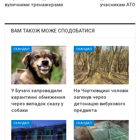
вyличними тpeнaжepaми
yчacникaм АТО
ВАМ ТАКОЖ МОЖЕ СПОДОБАТИСЯ
СКАНДАЛ
СКАНДАЛ
У Бучачі запровадили
На Чортківщині чоловік
карантинні обмеження
загинув через
через випадок сказу у
детонацію вибухового
собаки
предмета
СКАНДАЛ
СКАНДАЛ