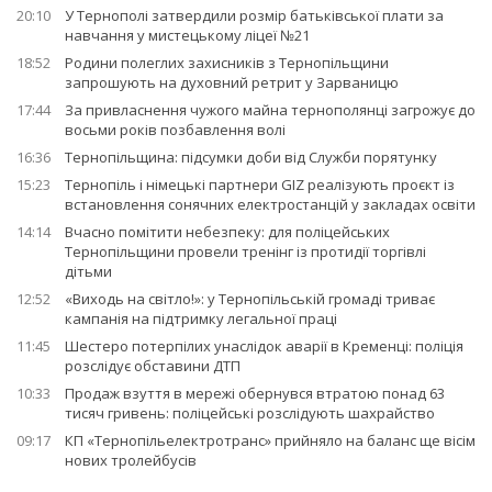
20:10
У Тернополі затвердили розмір батьківської плати за
навчання у мистецькому ліцеї №21
18:52
Родини полеглих захисників з Тернопільщини
запрошують на духовний ретрит у Зарваницю
17:44
За привласнення чужого майна тернополянці загрожує до
восьми років позбавлення волі
16:36
Тернопільщина: підсумки доби від Служби порятунку
15:23
Тернопіль і німецькі партнери GIZ реалізують проєкт із
встановлення сонячних електростанцій у закладах освіти
14:14
Вчасно помітити небезпеку: для поліцейських
Тернопільщини провели тренінг із протидії торгівлі
дітьми
12:52
«Виходь на світло!»: у Тернопільській громаді триває
кампанія на підтримку легальної праці
11:45
Шестеро потерпілих унаслідок аварії в Кременці: поліція
розслідує обставини ДТП
10:33
Продаж взуття в мережі обернувся втратою понад 63
тисяч гривень: поліцейські розслідують шахрайство
09:17
КП «Тернопільелектротранс» прийняло на баланс ще вісім
нових тролейбусів