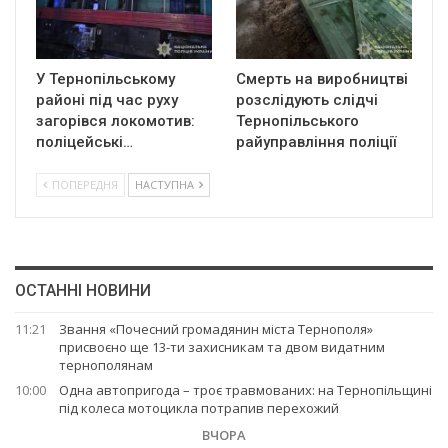
У Тернопільському
Смерть на виробництві
районі під час руху
розслідують слідчі
загорівся локомотив:
Тернопільського
поліцейські…
райуправління поліції
ПОПЕРЕДНЯ
НАСТУПНА
ОСТАННІ НОВИНИ
11:21
Звання «Почесний громадянин міста Тернополя»
присвоєно ще 13-ти захисникам та двом видатним
тернополянам
10:00
Одна автопригода – троє травмованих: на Тернопільщині
під колеса мотоцикла потрапив перехожий
ВЧОРА