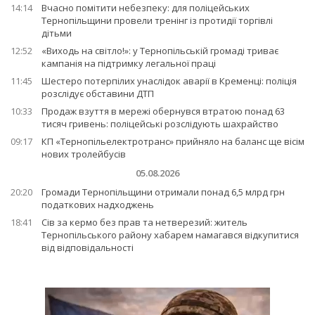
14:14
Вчасно помітити небезпеку: для поліцейських
Тернопільщини провели тренінг із протидії торгівлі
дітьми
12:52
«Виходь на світло!»: у Тернопільській громаді триває
кампанія на підтримку легальної праці
11:45
Шестеро потерпілих унаслідок аварії в Кременці: поліція
розслідує обставини ДТП
10:33
Продаж взуття в мережі обернувся втратою понад 63
тисяч гривень: поліцейські розслідують шахрайство
09:17
КП «Тернопільелектротранс» прийняло на баланс ще вісім
нових тролейбусів
05.08.2026
20:20
Громади Тернопільщини отримали понад 6,5 млрд грн
податкових надходжень
18:41
Сів за кермо без прав та нетверезий: житель
Тернопільського району хабарем намагався відкупитися
від відповідальності