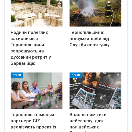
Родини полеглих
Тернопільщина:
захисників з
підсумки доби від
Тернопільщини
Служби порятунку
запрошують на
духовний ретрит у
Зарваницю
ПОДІЇ
ПОДІЇ
Тернопіль і німецькі
Вчасно помітити
партнери GIZ
небезпеку: для
реалізують проєкт із
поліцейських