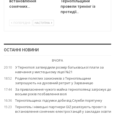
встановлення
Тернопільщини
сонячних…
провели тренінг із
протидії…
ПОПЕРЕДНЯ
НАСТУПНА
ОСТАННІ НОВИНИ
ВЧОРА
20:10
У Тернополі затвердили розмір батьківської плати за
навчання у мистецькому ліцеї №21
18:52
Родини полеглих захисників з Тернопільщини
запрошують на духовний ретрит у Зарваницю
17:44
За привласнення чужого майна тернополянці загрожує до
восьми років позбавлення волі
16:36
Тернопільщина: підсумки доби від Служби порятунку
15:23
Тернопіль і німецькі партнери GIZ реалізують проєкт із
встановлення сонячних електростанцій у закладах освіти