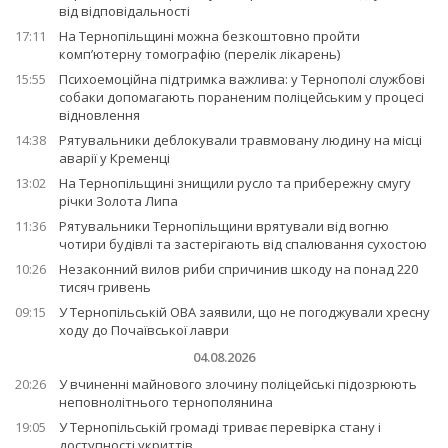
від відповідальності
17:11
На Тернопільщині можна безкоштовно пройти
комп’ютерну томографію (перелік лікарень)
15:55
Психоемоційна підтримка важлива: у Тернополі службові
собаки допомагають пораненим поліцейським у процесі
відновлення
14:38
Рятувальники деблокували травмовану людину на місці
аварії у Кременці
13:02
На Тернопільщині знищили русло та прибережну смугу
річки Золота Липа
11:36
Рятувальники Тернопільщини врятували від вогню
чотири будівлі та застерігають від спалювання сухостою
10:26
Незаконний вилов риби спричинив шкоду на понад 220
тисяч гривень
09:15
У Тернопільській ОВА заявили, що не погоджували хресну
ходу до Почаївської лаври
04.08.2026
20:26
У вчиненні майнового злочину поліцейські підозрюють
неповнолітнього тернополянина
19:05
У Тернопільській громаді триває перевірка стану і
доступності укриттів