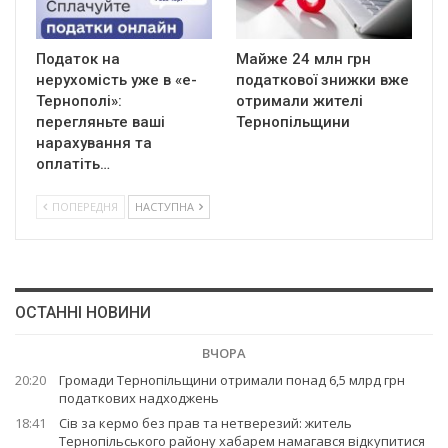
Податок на
Майже 24 млн грн
нерухомість уже в «е-
податкової знижки вже
Тернополі»:
отримали жителі
перегляньте ваші
Тернопільщини
нарахування та
оплатіть…
ПОПЕРЕДНЯ
НАСТУПНА
ОСТАННІ НОВИНИ
ВЧОРА
20:20
Громади Тернопільщини отримали понад 6,5 млрд грн
податкових надходжень
18:41
Сів за кермо без прав та нетверезий: житель
Тернопільського району хабарем намагався відкупитися