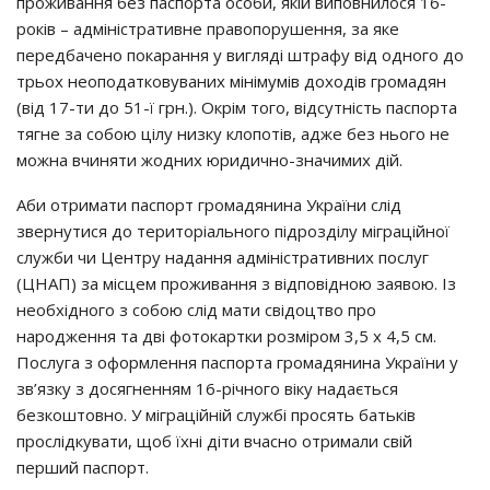
проживання без паспорта особи, якій виповнилося 16-
років – адміністративне правопорушення, за яке
передбачено покарання у вигляді штрафу від одного до
трьох неоподатковуваних мінімумів доходів громадян
(від 17-ти до 51-ї грн.). Окрім того, відсутність паспорта
тягне за собою цілу низку клопотів, адже без нього не
можна вчиняти жодних юридично-значимих дій.
Аби отримати паспорт громадянина України слід
звернутися до територіального підрозділу міграційної
служби чи Центру надання адміністративних послуг
(ЦНАП) за місцем проживання з відповідною заявою. Із
необхідного з собою слід мати свідоцтво про
народження та дві фотокартки розміром 3,5 х 4,5 см.
Послуга з оформлення паспорта громадянина України у
зв’язку з досягненням 16-річного віку надається
безкоштовно. У міграційній службі просять батьків
прослідкувати, щоб їхні діти вчасно отримали свій
перший паспорт.