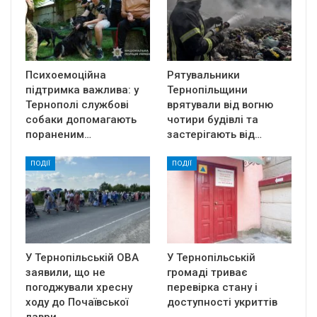
Психоемоційна
Рятувальники
підтримка важлива: у
Тернопільщини
Тернополі службові
врятували від вогню
собаки допомагають
чотири будівлі та
пораненим…
застерігають від…
ПОДІЇ
ПОДІЇ
У Тернопільській ОВА
У Тернопільській
заявили, що не
громаді триває
погоджували хресну
перевірка стану і
ходу до Почаївської
доступності укриттів