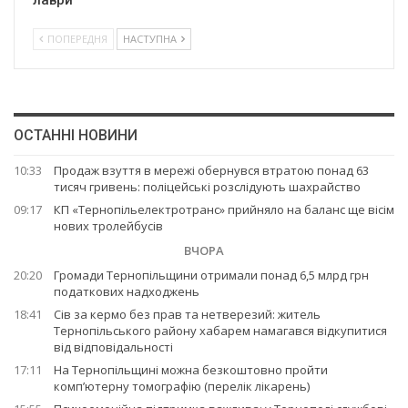
лаври
ПОПЕРЕДНЯ
НАСТУПНА
ОСТАННІ НОВИНИ
10:33
Продаж взуття в мережі обернувся втратою понад 63
тисяч гривень: поліцейські розслідують шахрайство
09:17
КП «Тернопільелектротранс» прийняло на баланс ще вісім
нових тролейбусів
ВЧОРА
20:20
Громади Тернопільщини отримали понад 6,5 млрд грн
податкових надходжень
18:41
Сів за кермо без прав та нетверезий: житель
Тернопільського району хабарем намагався відкупитися
від відповідальності
17:11
На Тернопільщині можна безкоштовно пройти
комп’ютерну томографію (перелік лікарень)