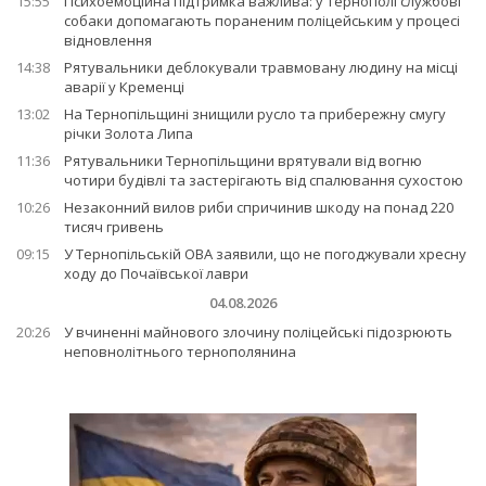
15:55
Психоемоційна підтримка важлива: у Тернополі службові
собаки допомагають пораненим поліцейським у процесі
відновлення
14:38
Рятувальники деблокували травмовану людину на місці
аварії у Кременці
13:02
На Тернопільщині знищили русло та прибережну смугу
річки Золота Липа
11:36
Рятувальники Тернопільщини врятували від вогню
чотири будівлі та застерігають від спалювання сухостою
10:26
Незаконний вилов риби спричинив шкоду на понад 220
тисяч гривень
09:15
У Тернопільській ОВА заявили, що не погоджували хресну
ходу до Почаївської лаври
04.08.2026
20:26
У вчиненні майнового злочину поліцейські підозрюють
неповнолітнього тернополянина