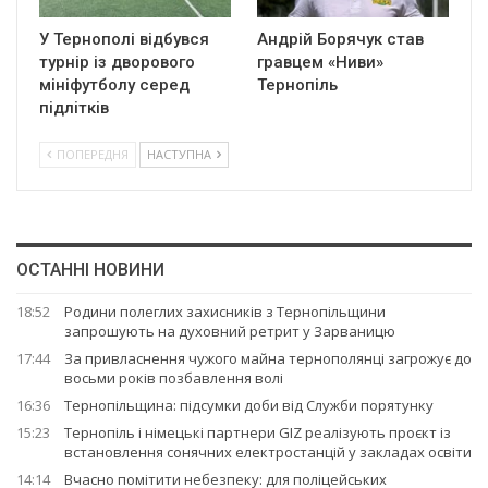
У Тернополі відбувся
Андрій Борячук став
турнір із дворового
гравцем «Ниви»
мініфутболу серед
Тернопіль
підлітків
ПОПЕРЕДНЯ
НАСТУПНА
ОСТАННІ НОВИНИ
18:52
Родини полеглих захисників з Тернопільщини
запрошують на духовний ретрит у Зарваницю
17:44
За привласнення чужого майна тернополянці загрожує до
восьми років позбавлення волі
16:36
Тернопільщина: підсумки доби від Служби порятунку
15:23
Тернопіль і німецькі партнери GIZ реалізують проєкт із
встановлення сонячних електростанцій у закладах освіти
14:14
Вчасно помітити небезпеку: для поліцейських