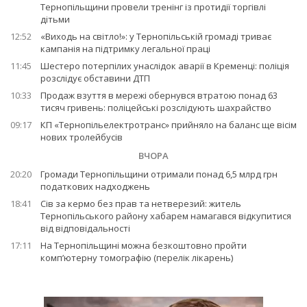
Тернопільщини провели тренінг із протидії торгівлі
дітьми
12:52
«Виходь на світло!»: у Тернопільській громаді триває
кампанія на підтримку легальної праці
11:45
Шестеро потерпілих унаслідок аварії в Кременці: поліція
розслідує обставини ДТП
10:33
Продаж взуття в мережі обернувся втратою понад 63
тисяч гривень: поліцейські розслідують шахрайство
09:17
КП «Тернопільелектротранс» прийняло на баланс ще вісім
нових тролейбусів
ВЧОРА
20:20
Громади Тернопільщини отримали понад 6,5 млрд грн
податкових надходжень
18:41
Сів за кермо без прав та нетверезий: житель
Тернопільського району хабарем намагався відкупитися
від відповідальності
17:11
На Тернопільщині можна безкоштовно пройти
комп’ютерну томографію (перелік лікарень)