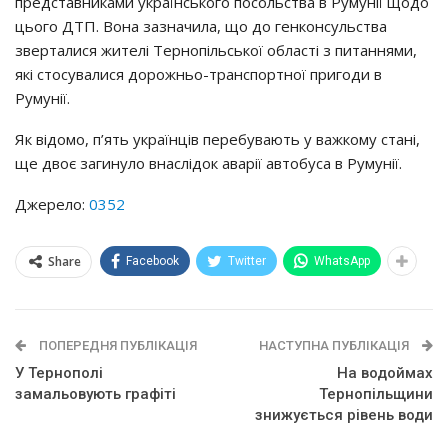
представниками українського посольства в Румунії щодо
цього ДТП. Вона зазначила, що до генконсульства
зверталися жителі Тернопільської області з питаннями,
які стосувалися дорожньо-транспортної пригоди в
Румунії.
Як відомо, п’ять українців перебувають у важкому стані,
ще двоє загинуло внаслідок аварії автобуса в Румунії.
Джерело:
0352
Share
Facebook
Twitter
WhatsApp
ПОПЕРЕДНЯ ПУБЛІКАЦІЯ
НАСТУПНА ПУБЛІКАЦІЯ
У Тернополі
На водоймах
замальовують графіті
Тернопільщини
знижується рівень води