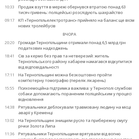
10:33
Продаж взуття в мережі обернувся втратою понад 63
тисяч гривень: поліцейські розслідують шахрайство
09:17
КП «Тернопільелектротранс» прийняло на баланс ще вісім
нових тролейбусів
ВЧОРА
20:20
Громади Тернопільщини отримали понад 6,5 млрд грн
податкових надходжень
18:41
Сів за кермо без прав та нетверезий: житель
Тернопільського району хабарем намагався відкупитися
від відповідальності
17:11
На Тернопільщині можна безкоштовно пройти
комп’ютерну томографію (перелік лікарень)
15:55
Психоемоційна підтримка важлива: у Тернополі службові
собаки допомагають пораненим поліцейським у процесі
відновлення
14:38
Рятувальники деблокували травмовану людину на місці
аварії у Кременці
13:02
На Тернопільщині знищили русло та прибережну смугу
річки Золота Липа
11:36
Рятувальники Тернопільщини врятували від вогню