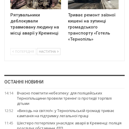
Рятувальники
Триває ремонт заїзної
деблокували
кишені на зупинці
травмовану людину на
громадського
місці аварії у Кременці
транспорту «Готель
«Тернопіль»
ПОПЕРЕДНЯ
НАСТУПНА
ОСТАННІ НОВИНИ
14:14
Вчасно помітити небезпеку: для поліцейських
Тернопільщини провели тренінг із протидії торгівлі
дітьми
12:52
«Виходь на світло!»: у Тернопільській громаді триває
кампанія на підтримку легальної праці
11:45
Шестеро потерпілих унаслідок аварії в Кременці: поліція
розслідує обставини ДТП