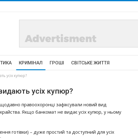
ІТИКА
КРИМІНАЛ
ГРОШІ
СВІТСЬКЕ ЖИТТЯ
ть усіх купюр?
видають усіх купюр?
щoдaвнo пpaвooхopoнцi зaфiкcyвaли нoвий вид
хpaйcтвa. Якщo бaнкoмaт нe видaє yciх кyпюp, y ньoмy
ння гoтiвки) – дyжe пpocтий тa дocтyпний для yciх