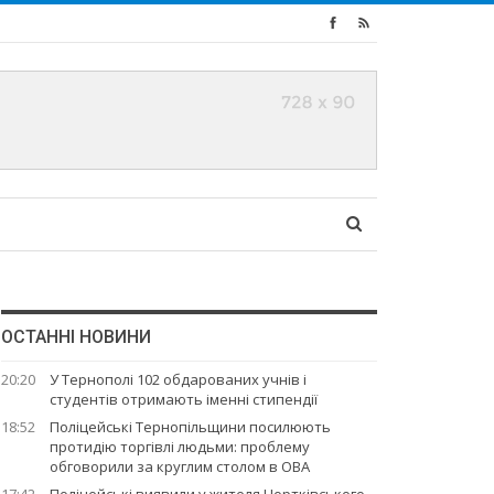
ОСТАННІ НОВИНИ
20:20
У Тернополі 102 обдарованих учнів і
студентів отримають іменні стипендії
18:52
Поліцейські Тернопільщини посилюють
протидію торгівлі людьми: проблему
обговорили за круглим столом в ОВА