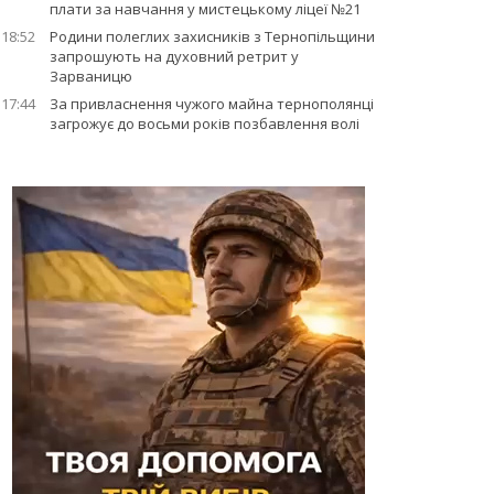
плати за навчання у мистецькому ліцеї №21
18:52
Родини полеглих захисників з Тернопільщини
запрошують на духовний ретрит у
Зарваницю
17:44
За привласнення чужого майна тернополянці
загрожує до восьми років позбавлення волі