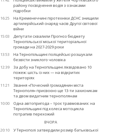
17:42
Поліцейські виявили у жителя Чортківського
району посвідчення водія з ознаками
підробки
16:25
На Кременеччині піротехніки ДСНС знищили
артилерійський снаряд часів Другої світової
війни
15:03
Депутати схвалили Прогноз бюджету
Тернопільської міської територіальної
громади на 2027-2029 роки
13:53
На Тернопільщині поліцейські розшукали
безвісти зниклого чоловіка
12:39
За добу на Тернопільщині ліквідовано 10
пожеж: шість із них — на відкритих
територіях
11:21
Звання «Почесний громадянин міста
Тернополя» присвоєно ще 13-ти захисникам
та двом видатним тернополянам
10:00
Одна автопригода – троє травмованих: на
Тернопільщині під колеса мотоцикла
потрапив перехожий
ВЧОРА
20:10
У Тернополі затвердили розмір батьківської