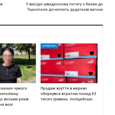
iв
У вихідні швидкісному потягу з Києва до
Тернополя дочеплять додаткові вагони
КРИМІНАЛ
снення чужого
Продаж взуття в мережі
нополянці
обернувся втратою понад 63
о восьми років
тисяч гривень: поліцейські…
ня волі