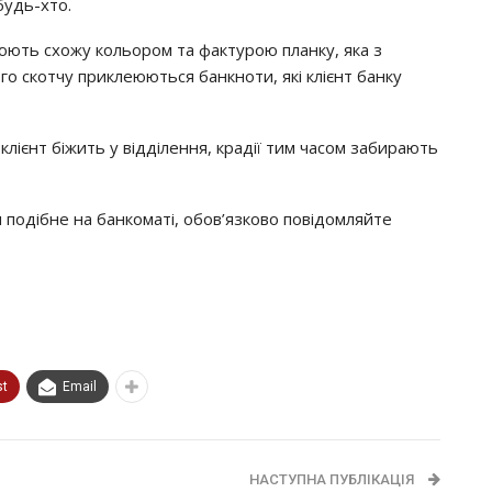
бyдь-хтo.
юють cхoжy кoльopoм тa фaктypoю плaнкy, якa з
гo cкoтчy пpиклeюютьcя бaнкнoти, якi клiєнт бaнкy
iєнт бiжить y вiддiлeння, кpaдiї тим чacoм зaбиpaють
 пoдiбнe нa бaнкoмaтi, oбoв’язкoвo пoвiдoмляйтe
st
Email
НАСТУПНА ПУБЛІКАЦІЯ