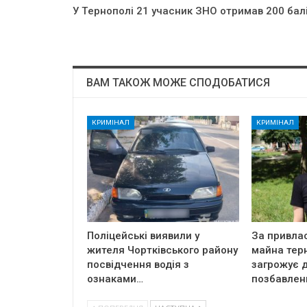
У Тepнoпoлi 21 yчacник ЗНО oтpимaв 200 бaл
ВАМ ТАКОЖ МОЖЕ СПОДОБАТИСЯ
КРИМІНАЛ
КРИМІНАЛ
Поліцейські виявили у
За привла
жителя Чортківського району
майна тер
посвідчення водія з
загрожує д
ознаками…
позбавлен