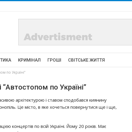
ІТИКА
КРИМІНАЛ
ГРОШІ
СВІТСЬКЕ ЖИТТЯ
ом по Україні”
 “Автостопом по Україні”
асивою архітектурою і ставом сподобався киянину
рнопіль. Це місто, в яке хочеться повернутися ще і ще,
цією концертів по всій Україні. Йому 20 років. Має