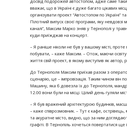
досвід подорожей автостопом, адже саме таким
вважає, що в Україні є дуже багато цікавих місц
організувати проект “Автостопом по Україні” 
Пілотний випуск своєї програми, яку невдовзі
каналі”, Максим Марко зняв у Тернополі у трав
куди приїжджав на концерт.
– Я раніше ніколи не був у вашому місті, проте
побувати, – каже Максим. – Отож, маючи освіту
життя свій проект, в якому виступив як автор,
До Тернополя Максим приїхав разом з операт
сценарію, це – імпровізація. Таким чином він пок
Машину, яка б довезла їх до Тернополя, мандр
12.00 вони були на місці. Цілий день гуляли міс
– Я був вражений архітектурою будинків, масш
– каже співрозмовник. – Тут є кафе, острівець,
та акуратне місто, видно, що за ним доглядают
графіті. В Тернопіль хочеться повертатися ще і