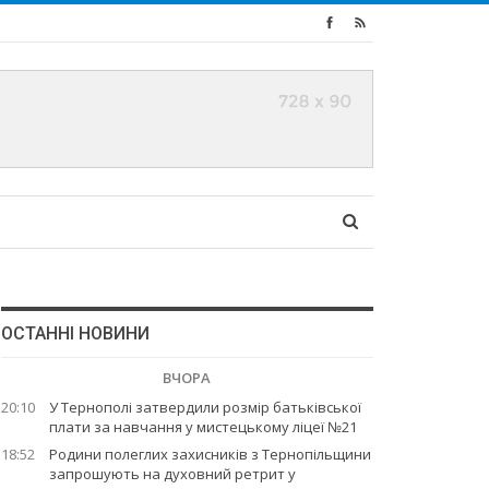
ОСТАННІ НОВИНИ
ВЧОРА
20:10
У Тернополі затвердили розмір батьківської
плати за навчання у мистецькому ліцеї №21
18:52
Родини полеглих захисників з Тернопільщини
запрошують на духовний ретрит у