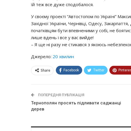
їй теж все дуже сподобалося.
У своєму проекті “Автостопом по Україні” Макси
Західної України, Чернівці, Одесу, Закарпаття
початківцям бути впевненими у собі, не боятис
лише вдень і все у вас вийде!
– Я ще ні разу не стикався з якоюсь небезпеко
Джерело:
20 хвилин
Share
Facebook
Twitter
Pintere
ПОПЕРЕДНЯ ПУБЛІКАЦІЯ
Тернополян просять підливати саджанці
дерев