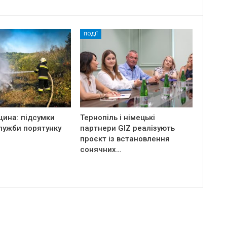
ПОДІЇ
щина: підсумки
Тернопіль і німецькі
лужби порятунку
партнери GIZ реалізують
проєкт із встановлення
сонячних…