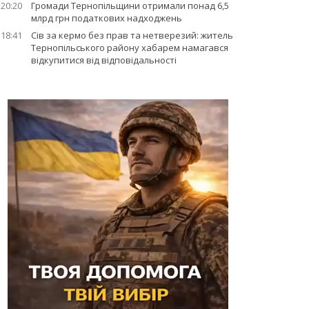
20:20
Громади Тернопільщини отримали понад 6,5
млрд грн податкових надходжень
18:41
Сів за кермо без прав та нетверезий: житель
Тернопільського району хабарем намагався
відкупитися від відповідальності