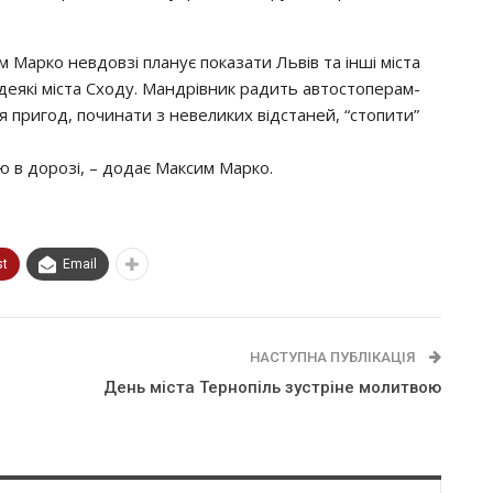
м Марко невдовзі планує показати Львів та інші міста
, деякі міста Сходу. Мандрівник радить автостоперам-
я пригод, починати з невеликих відстаней, “стопити”
ю в дорозі, – додає Максим Марко.
st
Email
НАСТУПНА ПУБЛІКАЦІЯ
День міста Тернопіль зустріне молитвою