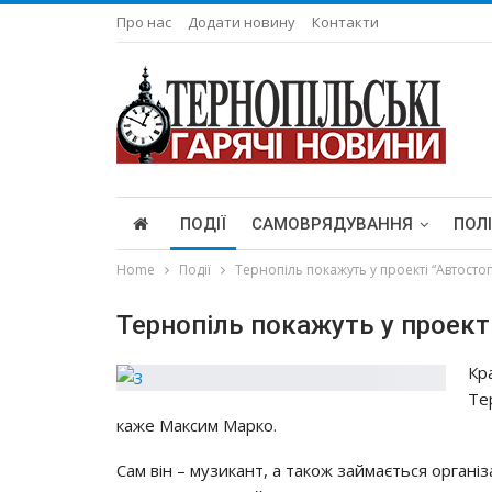
Про нас
Додати новину
Контакти
ПОДІЇ
САМОВРЯДУВАННЯ
ПОЛ
Home
Події
Тернопіль покажуть у проекті “Автостоп
Тернопіль покажуть у проекті
Кр
Те
каже Максим Марко.
Сам він – музикант, а також займається організа