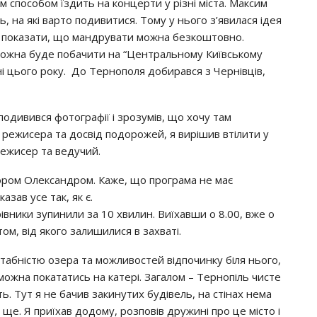
 способом їздить на концерти у різні міста. Максим
ь, на які варто подивитися. Тому у нього з’явилася ідея
та показати, що мандрувати можна безкоштовно.
 можна буде побачити на “Центральному Київському
ні цього року. До Тернополя добирався з Чернівців,
 подивився фотографії і зрозумів, що хочу там
 режисера та досвід подорожей, я вирішив втілити у
 режисер та ведучий.
ором Олександром. Каже, що програма не має
азав усе так, як є.
івники зупинили за 10 хвилин. Виїхавши о 8.00, вже о
том, від якого залишилися в захваті.
табністю озера та можливостей відпочинку біля нього,
 можна покататись на катері. Загалом – Тернопіль чисте
ь. Тут я не бачив закинутих будівель, на стінах нема
 ще. Я приїхав додому, розповів дружині про це місто і