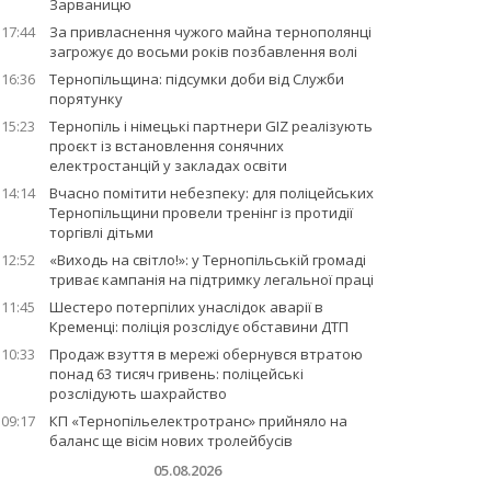
Зарваницю
17:44
За привласнення чужого майна тернополянці
загрожує до восьми років позбавлення волі
16:36
Тернопільщина: підсумки доби від Служби
порятунку
15:23
Тернопіль і німецькі партнери GIZ реалізують
проєкт із встановлення сонячних
електростанцій у закладах освіти
14:14
Вчасно помітити небезпеку: для поліцейських
Тернопільщини провели тренінг із протидії
торгівлі дітьми
12:52
«Виходь на світло!»: у Тернопільській громаді
триває кампанія на підтримку легальної праці
11:45
Шестеро потерпілих унаслідок аварії в
Кременці: поліція розслідує обставини ДТП
10:33
Продаж взуття в мережі обернувся втратою
понад 63 тисяч гривень: поліцейські
розслідують шахрайство
09:17
КП «Тернопільелектротранс» прийняло на
баланс ще вісім нових тролейбусів
05.08.2026