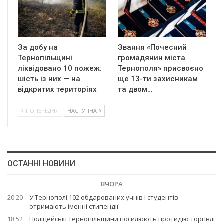
За добу на
Звання «Почесний
Тернопільщині
громадянин міста
ліквідовано 10 пожеж:
Тернополя» присвоєно
шість із них — на
ще 13-ти захисникам
відкритих територіях
та двом…
ПОПЕРЕДНЯ
НАСТУПНА
ОСТАННІ НОВИНИ
ВЧОРА
20:20
У Тернополі 102 обдарованих учнів і студентів
отримають іменні стипендії
18:52
Поліцейські Тернопільщини посилюють протидію торгівлі