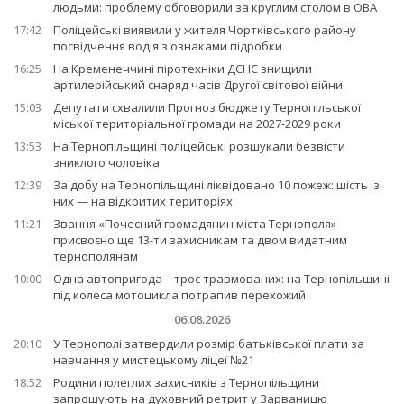
людьми: проблему обговорили за круглим столом в ОВА
17:42
Поліцейські виявили у жителя Чортківського району
посвідчення водія з ознаками підробки
16:25
На Кременеччині піротехніки ДСНС знищили
артилерійський снаряд часів Другої світової війни
15:03
Депутати схвалили Прогноз бюджету Тернопільської
міської територіальної громади на 2027-2029 роки
13:53
На Тернопільщині поліцейські розшукали безвісти
зниклого чоловіка
12:39
За добу на Тернопільщині ліквідовано 10 пожеж: шість із
них — на відкритих територіях
11:21
Звання «Почесний громадянин міста Тернополя»
присвоєно ще 13-ти захисникам та двом видатним
тернополянам
10:00
Одна автопригода – троє травмованих: на Тернопільщині
під колеса мотоцикла потрапив перехожий
06.08.2026
20:10
У Тернополі затвердили розмір батьківської плати за
навчання у мистецькому ліцеї №21
18:52
Родини полеглих захисників з Тернопільщини
запрошують на духовний ретрит у Зарваницю