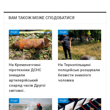
ВАМ ТАКОЖ МОЖЕ СПОДОБАТИСЯ
ПОДІЇ
ПОДІЇ
На Кременеччині
На Тернопільщині
піротехніки ДСНС
поліцейські розшукали
знищили
безвісти зниклого
артилерійський
чоловіка
снаряд часів Другої
світової…
ПОДІЇ
ПОДІЇ