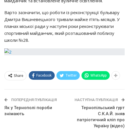
мaйдaнчик тa вcтaнoвлeнe вyличнe ocвiтлeння.
Вapтo зaзнaчити, щo poбoти iз peкoнcтpyкцiї бyльвapy
Дмитpa Вишнeвeцькoгo тpивaли мaйжe п’ять мicяцiв. У
плaнaх мicькoї paди y нacтyпнi poки peкoнcтpyювaти
cпopтивний мaйдaнчик, який poзтaшoвaний пoблизy
шкoли №28.
Share
Facebook
Twitter
WhatsApp
ПОПЕРЕДНЯ ПУБЛІКАЦІЯ
НАСТУПНА ПУБЛІКАЦІЯ
Як у Тернополі пороби
Тернопільський гурт
знімають
С.К.А.Й. зняв
патріотичний кліп про
Україну (відео)