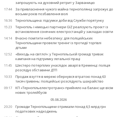
запрошують на духовний ретрит у Зарваницю
17:44
За привласнення чужого майна тернополянці загрожує до
восьми років позбавлення волі
16:36
Тернопільщина: підсумки доби від Служби порятунку
15:23
Тернопіль і німецькі партнери GIZ реалізують проєкт із
встановлення сонячних електростанцій у закладах освіти
14:14
Вчасно помітити небезпеку: для поліцейських
Тернопільщини провели тренінг із протидії торгівлі
дітьми
12:52
«Виходь на світло!»: у Тернопільській громаді триває
кампанія на підтримку легальної праці
11:45
Шестеро потерпілих унаслідок аварії в Кременці: поліція
розслідує обставини ДТП
10:33
Продаж взуття в мережі обернувся втратою понад 63
тисяч гривень: поліцейські розслідують шахрайство
09:17
КП «Тернопільелектротранс» прийняло на баланс ще вісім
нових тролейбусів
05.08.2026
20:20
Громади Тернопільщини отримали понад 6,5 млрд грн
податкових надходжень