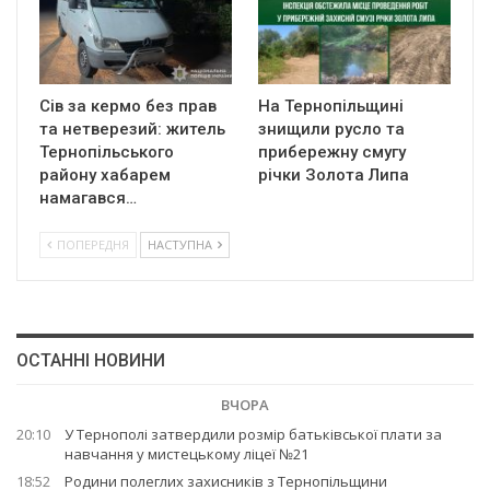
Сів за кермо без прав
На Тернопільщині
та нетверезий: житель
знищили русло та
Тернопільського
прибережну смугу
району хабарем
річки Золота Липа
намагався…
ПОПЕРЕДНЯ
НАСТУПНА
ОСТАННІ НОВИНИ
ВЧОРА
20:10
У Тернополі затвердили розмір батьківської плати за
навчання у мистецькому ліцеї №21
18:52
Родини полеглих захисників з Тернопільщини