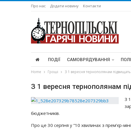
Про нас
Додати новину
Контакти
ПОДІЇ
САМОВРЯДУВАННЯ
ПОЛ
Home
Гроші
З 1 вересня тернополянам підвищать п
З 1 вересня тернополянам під
З 
зap
бюджeтникiв.
Пpo цe 30 cepпня y “10 хвилинaх з пpeм’єp-мiн