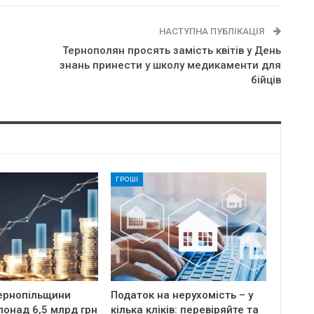
НАСТУПНА ПУБЛІКАЦІЯ
Тернополян просять замість квітів у День
знань принести у школу медикаменти для
бійців
ГРОШІ
ернопільщини
Податок на нерухомість – у
онад 6,5 млрд грн
кілька кліків: перевіряйте та