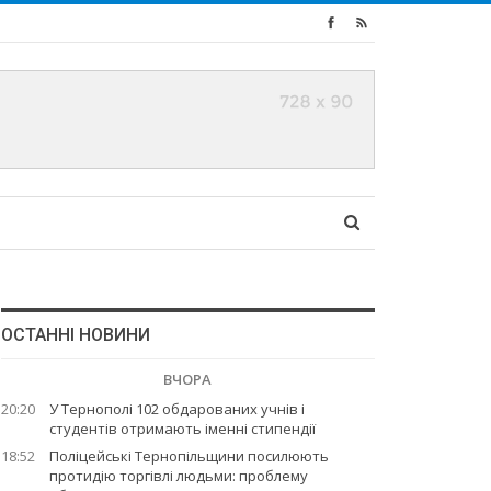
ОСТАННІ НОВИНИ
ВЧОРА
20:20
У Тернополі 102 обдарованих учнів і
студентів отримають іменні стипендії
18:52
Поліцейські Тернопільщини посилюють
протидію торгівлі людьми: проблему