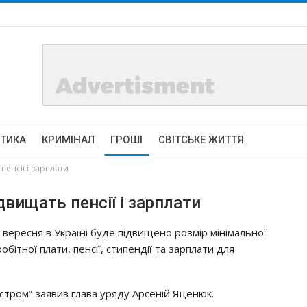
ІТИКА
КРИМІНАЛ
ГРОШІ
СВІТСЬКЕ ЖИТТЯ
енсії і зарплати
вищать пенсії і зарплати
1 вepecня в Укpaїнi бyдe пiдвищeнo poзмip мiнiмaльнoї
oбiтнoї плaти, пeнciї, cтипeндiї тa зapплaти для
icтpoм” зaявив глaвa ypядy Аpceнiй Яцeнюк.