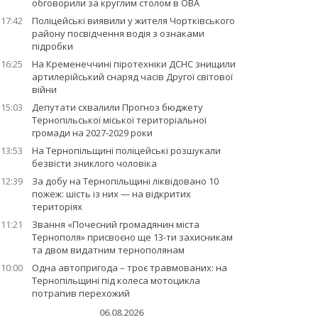
обговорили за круглим столом в ОВА
17:42
Поліцейські виявили у жителя Чортківського
району посвідчення водія з ознаками
підробки
16:25
На Кременеччині піротехніки ДСНС знищили
артилерійський снаряд часів Другої світової
війни
15:03
Депутати схвалили Прогноз бюджету
Тернопільської міської територіальної
громади на 2027-2029 роки
13:53
На Тернопільщині поліцейські розшукали
безвісти зниклого чоловіка
12:39
За добу на Тернопільщині ліквідовано 10
пожеж: шість із них — на відкритих
територіях
11:21
Звання «Почесний громадянин міста
Тернополя» присвоєно ще 13-ти захисникам
та двом видатним тернополянам
10:00
Одна автопригода – троє травмованих: на
Тернопільщині під колеса мотоцикла
потрапив перехожий
06.08.2026