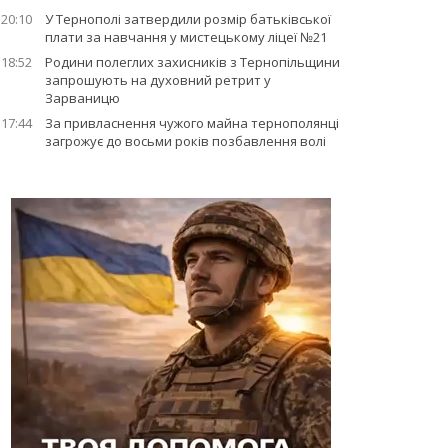
20:10
У Тернополі затвердили розмір батьківської
плати за навчання у мистецькому ліцеї №21
18:52
Родини полеглих захисників з Тернопільщини
запрошують на духовний ретрит у
Зарваницю
17:44
За привласнення чужого майна тернополянці
загрожує до восьми років позбавлення волі