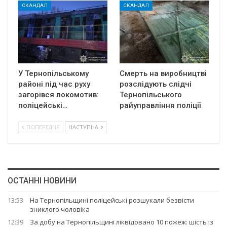
СКАНДАЛ
СКАНДАЛ
У Тернопільському
Смерть на виробництві
районі під час руху
розслідують слідчі
загорівся локомотив:
Тернопільського
поліцейські…
райуправління поліції
ПОПЕРЕДНЯ
НАСТУПНА
ОСТАННІ НОВИНИ
13:53
На Тернопільщині поліцейські розшукали безвісти
зниклого чоловіка
12:39
За добу на Тернопільщині ліквідовано 10 пожеж: шість із