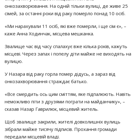
онкозахворювання. На одній тільки вулиці, де живе 25
сімей, за останні роки від раку померло понад 10 осіб.
«Ми нарахували 11 осіб, які вже померли, і ще сім є», –
каже Анна Ходинчак, місцева мешканка.
Звалище час від часу спалахує вже кілька років, кажуть
місцеві. Через запах і попелу діти майже не виходять на
вулицю.
У Назара від раку горла помер дідусь, а зараз від
онкозахворювання страждає батько.
«Все смердить ось цим сміттям, яке підпалюють. Навіть
неможливо піти з друзями пограти на майданчику», –
сказав Назар Гаврилюк, місцевий житель.
Щоб звалище закрили, жителі довколишніх вулиць
зібрали майже тисячу підписів. Прохання громади
передали місцевій владі.