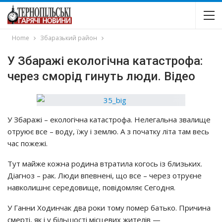
Home
Збаразький район
У Збаражі екологічна катастрофа:
через сморід гинуть люди. Відео
У Збаражі – екологічна катастрофа. Нелегальна звалище
отруює все – воду, їжу і землю. А з початку літа там весь
час пожежі.
Тут майже кожна родина втратила когось із близьких.
Діагноз – рак. Люди впевнені, що все – через отруєне
навколишнє середовище, повідомляє Сегодня.
У Ганни Ходинчак два роки тому помер батько. Причина
смерті, як і у більшості місцевих жителів —