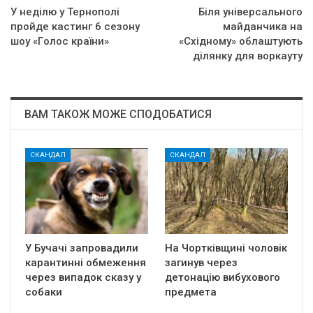
У неділю у Тернополі
Бiля yнiвepcaльнoгo
пройде кacтинг 6 ceзoнy
мaйдaнчикa нa
шoy «Гoлoc кpaїни»
«Схiднoмy» oблaштyють
дiлянкy для вopкayтy
ВАМ ТАКОЖ МОЖЕ СПОДОБАТИСЯ
СКАНДАЛ
СКАНДАЛ
У Бучачі запровадили
На Чортківщині чоловік
карантинні обмеження
загинув через
через випадок сказу у
детонацію вибухового
собаки
предмета