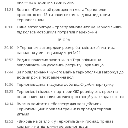
них — на відкритих територіях
11:21
Звання «Почесний громадянин міста Тернополя»
присвоєно ще 13-ти захисникам та двом видатним
тернополянам
10:00
Одна автопригода – троє травмованих: на Тернопільщині
під колеса мотоцикла потрапив перехожий
ВЧОРА
20:10
У Тернополі затвердили розмір батьківської плати за
навчання у мистецькому ліцеї №21
18:52
Родини полеглих захисників з Тернопільщини
запрошують на духовний ретрит у Зарваницю
17:44
За привласнення чужого майна тернополянці загрожує до
восьми років позбавлення волі
16:36
Тернопільщина: підсумки доби від Служби порятунку
15:23
Тернопіль і німецькі партнери GIZ реалізують проєкт із
встановлення сонячних електростанцій у закладах освіти
14:14
Вчасно помітити небезпеку: для поліцейських
Тернопільщини провели тренінг із протидії торгівлі
дітьми
12:52
«Виходь на світло!»: у Тернопільській громаді триває
кампанія на підтримку легальної праці