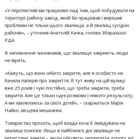
«У перспективі ми працюємо над тим, щоб побудувати на
території району завод, який би працював і вирішив
проблеми не тільки цього звалища, а й звалищ сусідніх
районів», – уточнив Анатолій Качка, голова Збаразької
РДА.
В запевнення чиновників, що звалище закриють люди
не вірять.
«Кажуть, що воно нібито закрите, але я особисто не
бачила паперів про закриття. Я тут живу на цій вулиці
вже 25 років і чую постійно, що треба закрити, треба
закрити. Але це тільки одні розмови і ніякого результату.
А ми хвилюємось за своїх дітей», – скаржиться Марія
Найко, місцева мешканка.
Товариство просить, щоб влада хоча б ліквідувала на
звалищі пожежe. Якщо в найближчі дні звалище не
перестане диміти – люди обіцяють перекрити дорогу до