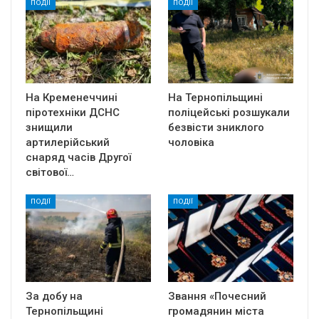
ПОДІЇ
ПОДІЇ
На Кременеччині
На Тернопільщині
піротехніки ДСНС
поліцейські розшукали
знищили
безвісти зниклого
артилерійський
чоловіка
снаряд часів Другої
світової…
ПОДІЇ
ПОДІЇ
За добу на
Звання «Почесний
Тернопільщині
громадянин міста