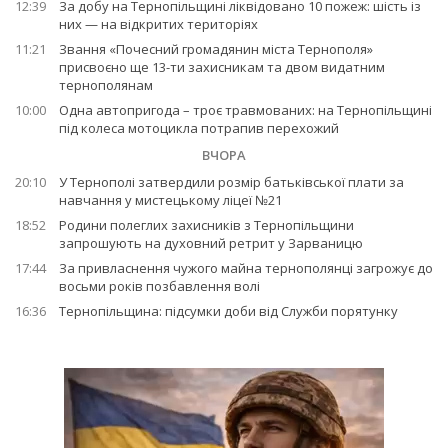
12:39
За добу на Тернопільщині ліквідовано 10 пожеж: шість із
них — на відкритих територіях
11:21
Звання «Почесний громадянин міста Тернополя»
присвоєно ще 13-ти захисникам та двом видатним
тернополянам
10:00
Одна автопригода – троє травмованих: на Тернопільщині
під колеса мотоцикла потрапив перехожий
ВЧОРА
20:10
У Тернополі затвердили розмір батьківської плати за
навчання у мистецькому ліцеї №21
18:52
Родини полеглих захисників з Тернопільщини
запрошують на духовний ретрит у Зарваницю
17:44
За привласнення чужого майна тернополянці загрожує до
восьми років позбавлення волі
16:36
Тернопільщина: підсумки доби від Служби порятунку