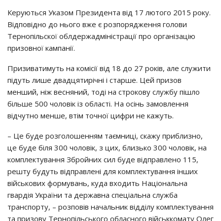
Керуються Указом Президента від 17 лютого 2015 року.
Відповідно до нього вже є розпорядження голови
Тернопільскої облдержадміністрації про організацію
призовної кампанії.
Призиватимуть на комісії від 18 до 27 років, але служити
підуть лише двадцятирічні і старше. Цей призов
менший, ніж весняний, тоді на строкову службу пішло
більше 500 чоловік із області. На осінь замовлення
відчутно менше, втім точної цифри не кажуть.
– Це буде розголошенням таємниці, скажу приблизно,
це буде біля 300 чоловік, з цих, близько 300 чоловік, на
комплектування Збройних сил буде відправлено 115,
решту будуть відправлені для комплектування інших
військових формувань, куда входить Національна
гвардія України та державна спеціальна служба
транспорту, – розповів начальник відділу комплектування
та призову Тернопільського обласного військкомату Олег