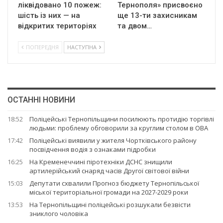
ліквідовано 10 пожеж:
Тернополя» присвоєно
шість із них — на
ще 13-ти захисникам
відкритих територіях
та двом…
ПОПЕРЕДНЯ
НАСТУПНА
ОСТАННІ НОВИНИ
18:52
Поліцейські Тернопільщини посилюють протидію торгівлі
людьми: проблему обговорили за круглим столом в ОВА
17:42
Поліцейські виявили у жителя Чортківського району
посвідчення водія з ознаками підробки
16:25
На Кременеччині піротехніки ДСНС знищили
артилерійський снаряд часів Другої світової війни
15:03
Депутати схвалили Прогноз бюджету Тернопільської
міської територіальної громади на 2027-2029 роки
13:53
На Тернопільщині поліцейські розшукали безвісти
зниклого чоловіка