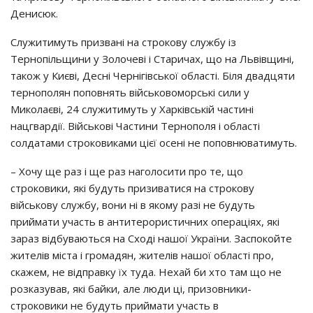
Денисюк.
Служитимуть призвані на строкову службу із
Тернопільщини у Золочеві і Старичах, що на Львівщині,
також у Києві, Десні Чернігівської області. Біля двадцяти
тернополян поповнять військовоморські сили у
Миколаєві, 24 служитимуть у Харківській частині
нацгвардії. Військові Частини Тернополя і області
солдатами строковиками цієї осені не поповнюватимуть.
– Хочу ще раз і ще раз наголосити про те, що
строковики, які будуть призиватися на строкову
військову службу, вони ні в якому разі не будуть
приймати участь в антитерористичних операціях, які
зараз відбуваються на Сході нашої України. Заспокойте
жителів міста і громадян, жителів нашої області про,
скажем, не відправку їх туда. Нехай би хто там що не
розказував, які байки, але люди ці, призовники-
строковики не будуть приймати участь в