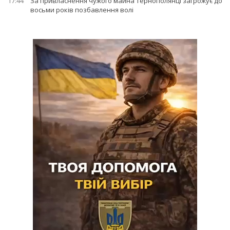
17:44
За привласнення чужого майна тернополянці загрожує до
восьми років позбавлення волі