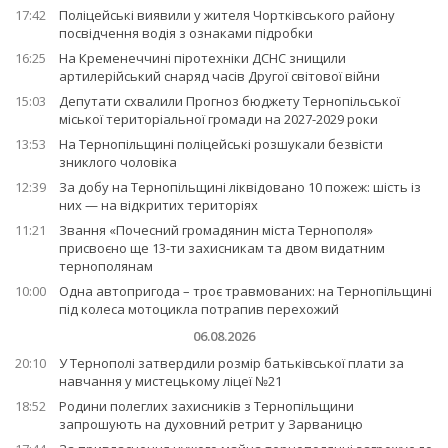
17:42
Поліцейські виявили у жителя Чортківського району
посвідчення водія з ознаками підробки
16:25
На Кременеччині піротехніки ДСНС знищили
артилерійський снаряд часів Другої світової війни
15:03
Депутати схвалили Прогноз бюджету Тернопільської
міської територіальної громади на 2027-2029 роки
13:53
На Тернопільщині поліцейські розшукали безвісти
зниклого чоловіка
12:39
За добу на Тернопільщині ліквідовано 10 пожеж: шість із
них — на відкритих територіях
11:21
Звання «Почесний громадянин міста Тернополя»
присвоєно ще 13-ти захисникам та двом видатним
тернополянам
10:00
Одна автопригода – троє травмованих: на Тернопільщині
під колеса мотоцикла потрапив перехожий
06.08.2026
20:10
У Тернополі затвердили розмір батьківської плати за
навчання у мистецькому ліцеї №21
18:52
Родини полеглих захисників з Тернопільщини
запрошують на духовний ретрит у Зарваницю