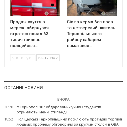
Продаж взуття в
Сів за кермо без прав
мережі обернувся
та нетверезий: житель
втратою понад 63
Тернопільського
тисяч гривень:
району хабарем
поліцейські…
намагався…
ПОПЕРЕДНЯ
НАСТУПНА
ОСТАННІ НОВИНИ
ВЧОРА
20:20
У Тернополі 102 обдарованих учнів і студентів
отримають іменні стипендії
18:52
Поліцейські Тернопільщини посилюють протидію торгівлі
людьми: проблему обговорили за круглим столом в ОВА