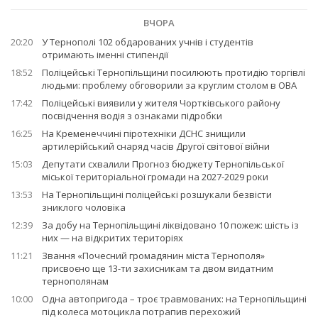
ВЧОРА
20:20
У Тернополі 102 обдарованих учнів і студентів
отримають іменні стипендії
18:52
Поліцейські Тернопільщини посилюють протидію торгівлі
людьми: проблему обговорили за круглим столом в ОВА
17:42
Поліцейські виявили у жителя Чортківського району
посвідчення водія з ознаками підробки
16:25
На Кременеччині піротехніки ДСНС знищили
артилерійський снаряд часів Другої світової війни
15:03
Депутати схвалили Прогноз бюджету Тернопільської
міської територіальної громади на 2027-2029 роки
13:53
На Тернопільщині поліцейські розшукали безвісти
зниклого чоловіка
12:39
За добу на Тернопільщині ліквідовано 10 пожеж: шість із
них — на відкритих територіях
11:21
Звання «Почесний громадянин міста Тернополя»
присвоєно ще 13-ти захисникам та двом видатним
тернополянам
10:00
Одна автопригода – троє травмованих: на Тернопільщині
під колеса мотоцикла потрапив перехожий