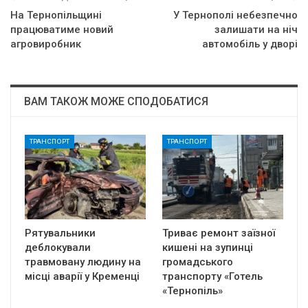
На Тернопільщині
У Тернополі небезпечно
працюватиме новий
залишати на ніч
агровиробник
автомобіль у дворі
ВАМ ТАКОЖ МОЖЕ СПОДОБАТИСЯ
ТРАНСПОРТ
ТРАНСПОРТ
Рятувальники
Триває ремонт заїзної
деблокували
кишені на зупинці
травмовану людину на
громадського
місці аварії у Кременці
транспорту «Готель
«Тернопіль»