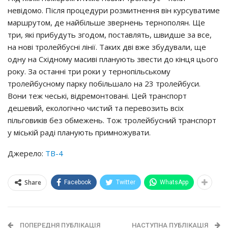
невідомо. Після процедури розмитнення він курсуватиме
маршрутом, де найбільше звернень тернополян. Ще
три, які прибудуть згодом, поставлять, швидше за все,
на нові тролейбусні лінії. Таких дві вже збудували, ще
одну на Східному масиві планують звести до кінця цього
року. За останні три роки у тернопільському
тролейбусному парку побільшало на 23 тролейбуси.
Вони теж чеські, відремонтовані. Цей транспорт
дешевий, екологічно чистий та перевозить всіх
пільговиків без обмежень. Тож тролейбусний транспорт
у міській раді планують примножувати.
Джерело:
ТВ-4
Share
Facebook
Twitter
WhatsApp
ПОПЕРЕДНЯ ПУБЛІКАЦІЯ
НАСТУПНА ПУБЛІКАЦІЯ