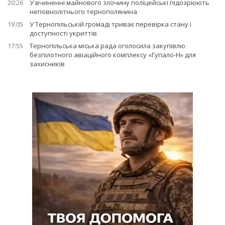
20:26
У вчиненні майнового злочину поліцейські підозрюють
неповнолітнього тернополянина
19:05
У Тернопільській громаді триває перевірка стану і
доступності укриттів
17:55
Тернопільська міська рада оголосила закупівлю
безпілотного авіаційного комплексу «Гупало-Н» для
захисників