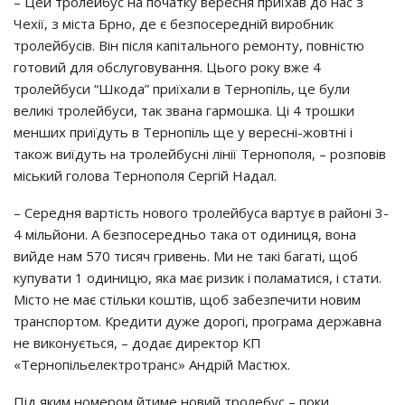
– Цей тролейбус на початку вересня приїхав до нас з
Чехії, з міста Брно, де є безпосередній виробник
тролейбусів. Він після капітального ремонту, повністю
готовий для обслуговування. Цього року вже 4
тролейбуси “Шкода” приїхали в Тернопіль, це були
великі тролейбуси, так звана гармошка. Ці 4 трошки
менших приїдуть в Тернопіль ще у вересні-жовтні і
також виїдуть на тролейбусні лінії Тернополя, – розповів
міський голова Тернополя Сергій Надал.
– Середня вартість нового тролейбуса вартує в районі 3-
4 мільйони. А безпосередньо така от одиниця, вона
вийде нам 570 тисяч гривень. Ми не такі багаті, щоб
купувати 1 одиницю, яка має ризик і поламатися, і стати.
Місто не має стільки коштів, щоб забезпечити новим
транспортом. Кредити дуже дорогі, програма державна
не виконується, – додає директор КП
«Тернопільелектротранс» Андрій Мастюх.
Під яким номером йтиме новий тролебус – поки