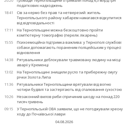
20:20
Громади Тернопільщини отримали понад 6,5 млрд грн
податкових надходжень
18:41
Сів за кермо без прав та нетверезий: житель
Тернопільського району хабарем намагався відкупитися
від відповідальності
17:11
На Тернопільщині можна безкоштовно пройти
комп’ютерну томографію (перелік лікарень)
15:55
Психоемоційна підтримка важлива: у Тернополі службові
собаки допомагають пораненим поліцейським у процесі
відновлення
14:38
Рятувальники деблокували травмовану людину на місці
аварії у Кременці
13:02
На Тернопільщині знищили русло та прибережну смугу
річки Золота Липа
11:36
Рятувальники Тернопільщини врятували від вогню
чотири будівлі та застерігають від спалювання сухостою
10:26
Незаконний вилов риби спричинив шкоду на понад 220
тисяч гривень
09:15
У Тернопільській ОВА заявили, що не погоджували хресну
ходу до Почаївської лаври
04.08.2026