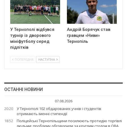
У Тернополі відбувся
Андрій Борячук став
турнір із дворового
гравцем «Ниви»
мініфутболу серед
Тернопіль
підлітків
ПОПЕРЕДНЯ
НАСТУПНА
ОСТАННІ НОВИНИ
07.08.2026
20:20
У Тернополі 102 обдарованих учнів і студентів
отримають іменні стипендії
18:52
Поліцейські Тернопільщини посилюють протидію торгівлі
людьми: проблему обговорили за круглим столом в ОВА