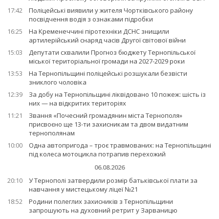
17:42
Поліцейські виявили у жителя Чортківського району
посвідчення водія з ознаками підробки
16:25
На Кременеччині піротехніки ДСНС знищили
артилерійський снаряд часів Другої світової війни
15:03
Депутати схвалили Прогноз бюджету Тернопільської
міської територіальної громади на 2027-2029 роки
13:53
На Тернопільщині поліцейські розшукали безвісти
зниклого чоловіка
12:39
За добу на Тернопільщині ліквідовано 10 пожеж: шість із
них — на відкритих територіях
11:21
Звання «Почесний громадянин міста Тернополя»
присвоєно ще 13-ти захисникам та двом видатним
тернополянам
10:00
Одна автопригода – троє травмованих: на Тернопільщині
під колеса мотоцикла потрапив перехожий
06.08.2026
20:10
У Тернополі затвердили розмір батьківської плати за
навчання у мистецькому ліцеї №21
18:52
Родини полеглих захисників з Тернопільщини
запрошують на духовний ретрит у Зарваницю