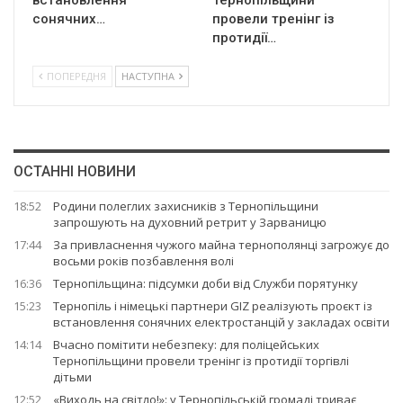
встановлення
Тернопільщини
сонячних…
провели тренінг із
протидії…
ПОПЕРЕДНЯ
НАСТУПНА
ОСТАННІ НОВИНИ
18:52
Родини полеглих захисників з Тернопільщини
запрошують на духовний ретрит у Зарваницю
17:44
За привласнення чужого майна тернополянці загрожує до
восьми років позбавлення волі
16:36
Тернопільщина: підсумки доби від Служби порятунку
15:23
Тернопіль і німецькі партнери GIZ реалізують проєкт із
встановлення сонячних електростанцій у закладах освіти
14:14
Вчасно помітити небезпеку: для поліцейських
Тернопільщини провели тренінг із протидії торгівлі
дітьми
12:52
«Виходь на світло!»: у Тернопільській громаді триває