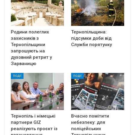
Родини полеглих
Тернопільщина:
захисників з
підсумки доби від
Тернопільщини
Служби порятунку
запрошують на
духовний ретрит у
Зарваницю
ПОДІЇ
ПОДІЇ
Тернопіль і німецькі
Вчасно помітити
партнери GIZ
небезпеку: для
реалізують проєкт із
поліцейських