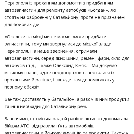
Тернополя із проханням допомогти з придбанням
автозапчастин для ремонту автобусів «Богдан», які
стоять на озброєнні у батальйону, проте не призначені
для бойових дій.
«Оскільки на місці ми не маємо змоги придбати
запчастини, тому ми звернулися до міської влади
Тернополя. На наше звернення, отримали
автозапчастини, серед яких шини, ремені, фари, скло для
автобусів і т.д., – каже Олександ Кіняк. – Ми дякуємо
міському голові, адже неодноразово зверталися із
проханнями й раніше, і завжди нам допомагають у
повному обсязі».
Вантаж доставлять у батальйон, а разом із ним продукти
та інші необхідні для батальйону речі.
Зазначимо, що міська рада й раніше активно допомагала
бійцям АТО: відправила п’ять автомобілів,
автозапчастини, військову амуніцію та продукти. Також у