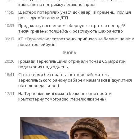
кампанія на підтримку легальної праці
11:45
Шестеро потерпілих унаслідок аварії в Кременці: поліція
розслідує обставини ДТП
10:33
Продаж взуття в мережі обернувся втратою понад 63
тисяч гривень: поліцейські розслідують шахрайство
09:17
КП «Тернопільелектротранс» прийняло на баланс ще вісім
нових тролейбусів
ВЧОРА
20:20
Громади Тернопільщини отримали понад 6,5 млрд грн
податкових надходжень
18:41
Сів за кермо без прав та нетверезий: житель
Тернопільського району хабарем намагався відкупитися
від відповідальності
17:11
На Тернопільщині можна безкоштовно пройти
комп’ютерну томографію (перелік лікарень)