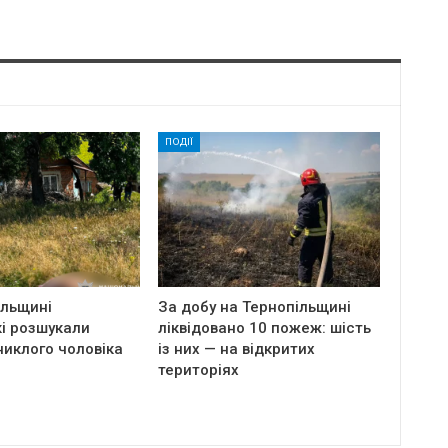
ПОДІЇ
ільщині
За добу на Тернопільщині
і розшукали
ліквідовано 10 пожеж: шість
никлого чоловіка
із них — на відкритих
територіях