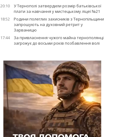
20:10
У Тернополі затвердили розмір батьківської
плати за навчання у мистецькому ліцеї №21
18:52
Родини полеглих захисників з Тернопільщини
запрошують на духовний ретрит у
Зарваницю
17:44
За привласнення чужого майна тернополянці
загрожує до восьми років позбавлення волі