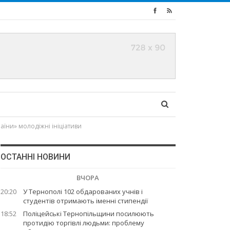
аїни» молодіжні ініціативи
ОСТАННІ НОВИНИ
ВЧОРА
20:20
У Тернополі 102 обдарованих учнів і
студентів отримають іменні стипендії
18:52
Поліцейські Тернопільщини посилюють
протидію торгівлі людьми: проблему