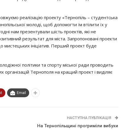
довжуємо реалізацію проекту «Тернопіль – студентська
рнопільської молоді, щоб допомогти їм втілити їх у
одні нам презентували шість проектів, які не
озитивний результат для міста. Запропоновані проекти
 до мистецьких ініціатив. Перший проект буде
молодіжної політики та спорту міської ради проводить
х організацій Тернополя на кращий проект і виділяє
st
Email
НАСТУПНА ПУБЛІКАЦІЯ
На Тернопільщині прогриміли вибухи