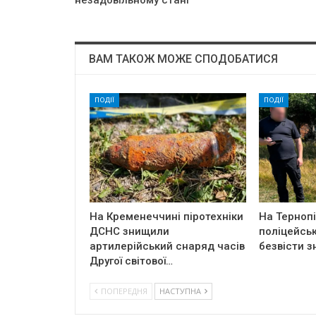
незадовільному стані
ВАМ ТАКОЖ МОЖЕ СПОДОБАТИСЯ
ПОДІЇ
ПОДІЇ
На Кременеччині піротехніки
На Терноп
ДСНС знищили
поліцейськ
артилерійський снаряд часів
безвісти з
Другої світової…
ПОПЕРЕДНЯ
НАСТУПНА