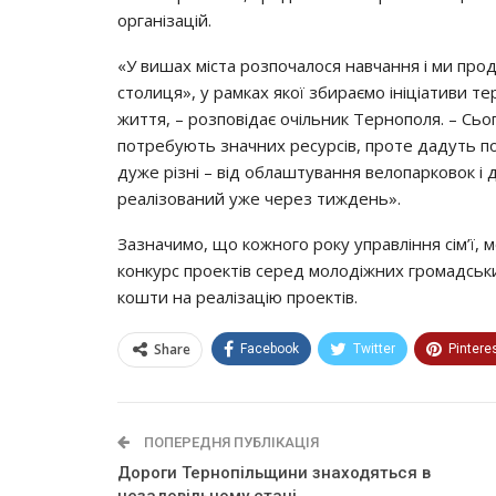
організацій.
«У вишах міста розпочалося навчання і ми про
столиця», у рамках якої збираємо ініціативи те
життя, – розповідає очільник Тернополя. – Сьог
потребують значних ресурсів, проте дадуть п
дуже різні – від облаштування велопарковок і
реалізований уже через тиждень».
Зазначимо, що кожного року управління сім’ї, 
конкурс проектів серед молодіжних громадськи
кошти на реалізацію проектів.
Share
Facebook
Twitter
Pintere
ПОПЕРЕДНЯ ПУБЛІКАЦІЯ
Дороги Тернопільщини знаходяться в