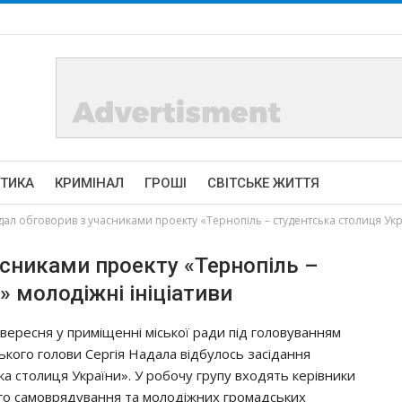
ІТИКА
КРИМІНАЛ
ГРОШІ
СВІТСЬКЕ ЖИТТЯ
дал обговорив з учасниками проекту «Тернопіль – студентська столиця Укр
асниками проекту «Тернопіль –
» молодіжні ініціативи
 вересня у приміщенні міської ради під головуванням
ського голови Сергія Надала відбулось засідання
ка столиця України». У робочу групу входять керівники
го самоврядування та молодіжних громадських