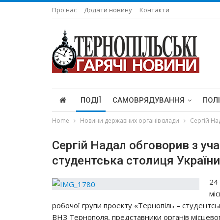
Про нас
Додати новину
Контакти
ПОДІЇ
САМОВРЯДУВАННЯ
ПОЛ
Home
Новини державних органів влади
Сергій На
Сергій Надал обговорив з уч
студентська столиця України
24
мі
робочої групи проекту «Тернопіль – студентсь
ВНЗ Тернополя, представники органів місцево