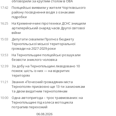
обговорили за круглим столом в ОВА
17:42
Поліцейські виявили у жителя Чортківського
району посвідчення водія з ознаками
підробки
16:25
На Кременеччині піротехніки ДСНС знищили
артилерійський снаряд часів Другої світової
війни
15:03
Депутати схвалили Прогноз бюджету
Тернопільської міської територіальної
громади на 2027-2029 роки
13:53
На Тернопільщині поліцейські розшукали
безвісти зниклого чоловіка
12:39
За добу на Тернопільщині ліквідовано 10
пожеж: шість із них — на відкритих
територіях
11:21
Звання «Почесний громадянин міста
Тернополя» присвоєно ще 13-ти захисникам
та двом видатним тернополянам
10:00
Одна автопригода – троє травмованих: на
Тернопільщині під колеса мотоцикла
потрапив перехожий
06.08.2026